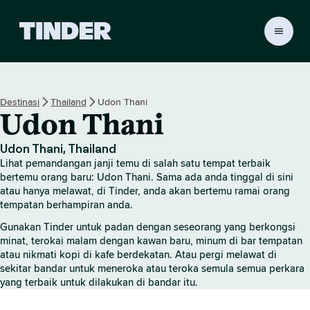
H
a
l
a
m
Destinasi
Thailand
Udon Thani
a
Udon Thani
n
U
t
Udon Thani, Thailand
a
Lihat pemandangan janji temu di salah satu tempat terbaik
m
bertemu orang baru: Udon Thani. Sama ada anda tinggal di sini
a
atau hanya melawat, di Tinder, anda akan bertemu ramai orang
tempatan berhampiran anda.
T
i
Gunakan Tinder untuk padan dengan seseorang yang berkongsi
n
minat, terokai malam dengan kawan baru, minum di bar tempatan
d
atau nikmati kopi di kafe berdekatan. Atau pergi melawat di
e
sekitar bandar untuk meneroka atau teroka semula semua perkara
r
yang terbaik untuk dilakukan di bandar itu.