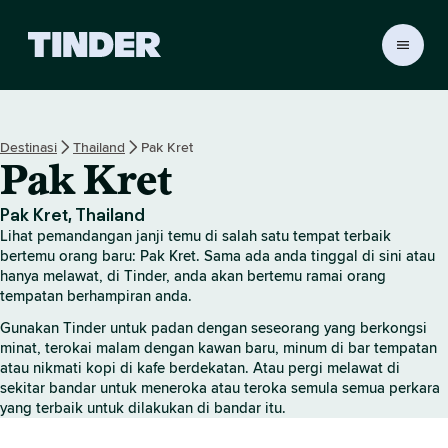
H
a
l
a
m
Destinasi
Thailand
Pak Kret
a
Pak Kret
n
U
t
Pak Kret, Thailand
a
Lihat pemandangan janji temu di salah satu tempat terbaik
m
bertemu orang baru: Pak Kret. Sama ada anda tinggal di sini atau
a
hanya melawat, di Tinder, anda akan bertemu ramai orang
tempatan berhampiran anda.
T
i
Gunakan Tinder untuk padan dengan seseorang yang berkongsi
n
minat, terokai malam dengan kawan baru, minum di bar tempatan
d
atau nikmati kopi di kafe berdekatan. Atau pergi melawat di
e
sekitar bandar untuk meneroka atau teroka semula semua perkara
r
yang terbaik untuk dilakukan di bandar itu.