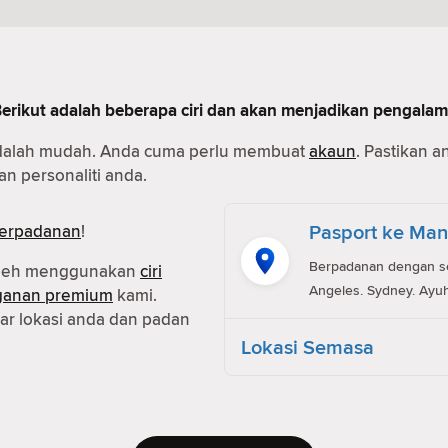
Berikut adalah beberapa ciri dan akan menjadikan pengala
dalah mudah. Anda cuma perlu membuat
akaun
. Pastikan 
n personaliti anda.
Pasport ke Man
erpadanan
!
Berpadanan dengan ses
oleh menggunakan
ciri
Angeles. Sydney. Ayuh
ganan premium
kami.
r lokasi anda dan padan
Lokasi Semasa