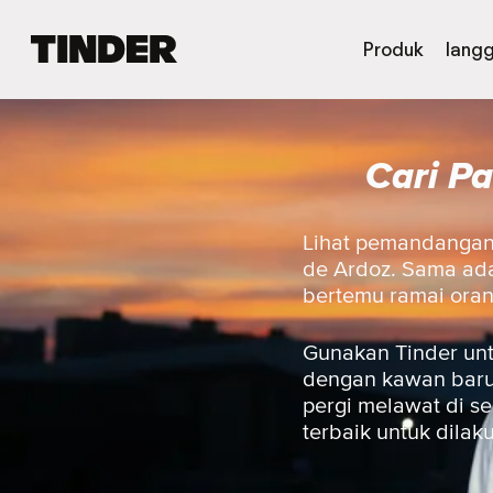
H
Produk
lang
a
l
a
m
Cari P
a
n
U
t
Lihat pemandangan j
a
de Ardoz. Sama ada 
m
bertemu ramai ora
a
T
i
Gunakan Tinder unt
n
dengan kawan baru,
d
pergi melawat di s
e
terbaik untuk dilak
r