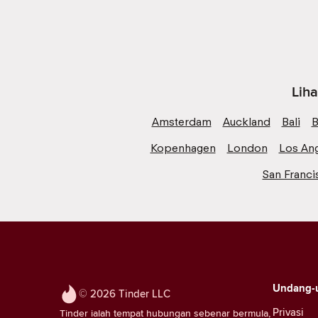
Liha
Amsterdam
Auckland
Bali
B
Kopenhagen
London
Los An
San Franci
Undang-
© 2026 Tinder LLC
Privasi
Tinder ialah tempat hubungan sebenar bermula,