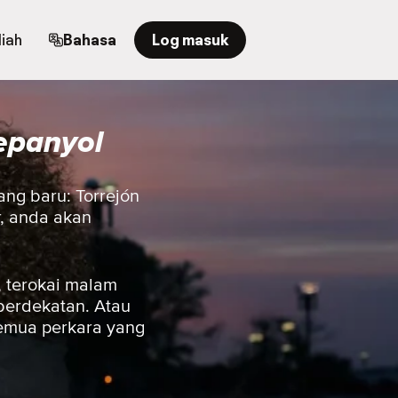
iah
Bahasa
Log masuk
epanyol
ang baru: Torrejón
r, anda akan
 terokai malam
berdekatan. Atau
semua perkara yang