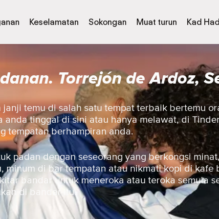
ganan
Keselamatan
Sokongan
Muat turun
Kad Had
adanan. Torrejón de Ardoz, S
anji temu di salah satu tempat terbaik bertemu or
anda tinggal di sini atau hanya melawat, di Tinde
ng tempatan berhampiran anda.
uk padan dengan seseorang yang berkongsi minat,
 minum di bar tempatan atau nikmati kopi di kafe 
ekitar bandar untuk meneroka atau teroka semula 
ukan di bandar itu.