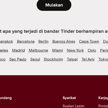
Mulakan
t apa yang terjadi di bandar Tinder berhampiran 
angkok
Barcelona
Berlin
Buenos Aires
Cape Town
Du
geles
Madrid
Melbourne
Miami
New York
Oslo
Pari
sco
Sao Paulo
Seoul
Stockholm
Taipei
Tel Aviv
Toky
undang
Syarikat
Kerja
Soalan Lazim
Portal