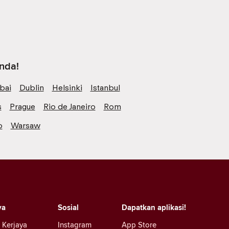
anda!
bai
Dublin
Helsinki
Istanbul
s
Prague
Rio de Janeiro
Rom
o
Warsaw
ya
Sosial
Dapatkan aplikasi!
 Kerjaya
Instagram
App Store