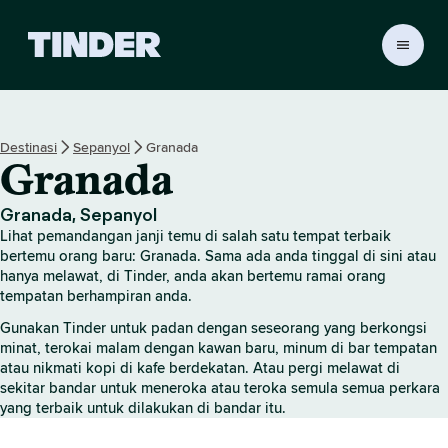
H
a
l
a
m
Destinasi
Sepanyol
Granada
a
Granada
n
U
t
Granada, Sepanyol
a
Lihat pemandangan janji temu di salah satu tempat terbaik
m
bertemu orang baru: Granada. Sama ada anda tinggal di sini atau
a
hanya melawat, di Tinder, anda akan bertemu ramai orang
tempatan berhampiran anda.
T
i
Gunakan Tinder untuk padan dengan seseorang yang berkongsi
n
minat, terokai malam dengan kawan baru, minum di bar tempatan
d
atau nikmati kopi di kafe berdekatan. Atau pergi melawat di
e
sekitar bandar untuk meneroka atau teroka semula semua perkara
r
yang terbaik untuk dilakukan di bandar itu.