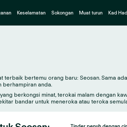
ganan
Keselamatan
Sokongan
Muat turun
Kad Had
t terbaik bertemu orang baru: Seosan. Sama ada a
n berhampiran anda.
ang berkongsi minat, terokai malam dengan kawa
sekitar bandar untuk meneroka atau teroka semul
ntuk Seosan:
Tinder penuh dengan ciri