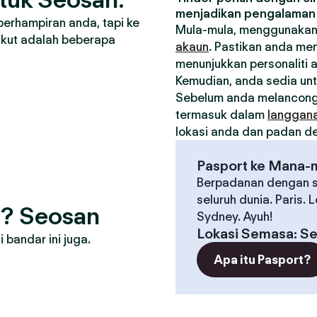
menjadikan pengalaman 
berhampiran anda, tapi ke
Mula-mula, menggunakan
ikut adalah beberapa
akaun
. Pastikan anda me
menunjukkan personaliti 
Kemudian, anda sedia un
Sebelum anda melancong
termasuk dalam
langgan
lokasi anda dan padan den
Pasport ke Mana-
Berpadanan dengan s
seluruh dunia. Paris. 
g? Seosan
Sydney. Ayuh!
Lokasi Semasa
:
Se
bandar ini juga.
Apa itu Pasport?