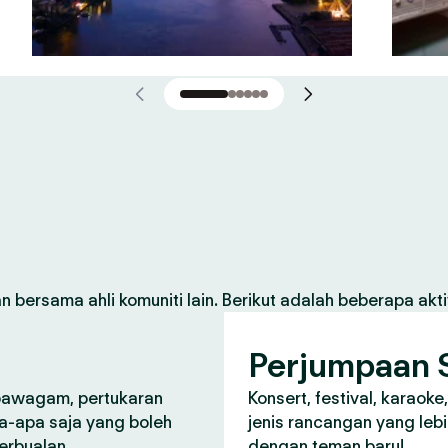
 bersama ahli komuniti lain. Berikut adalah beberapa aktiv
Perjumpaan S
 pawagam, pertukaran
Konsert, festival, karaoke
a-apa saja yang boleh
jenis rancangan yang lebi
perbualan.
dengan teman baru!