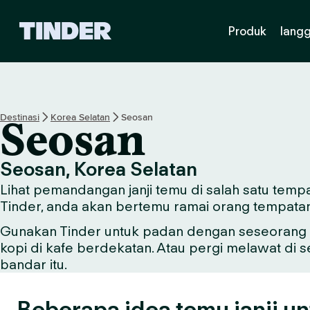
H
Produk
lang
a
l
a
m
a
n
Destinasi
Korea Selatan
Seosan
Seosan
U
t
a
Seosan, Korea Selatan
m
Lihat pemandangan janji temu di salah satu tempa
a
T
Tinder, anda akan bertemu ramai orang tempata
i
Gunakan Tinder untuk padan dengan seseorang y
n
kopi di kafe berdekatan. Atau pergi melawat di 
d
e
bandar itu.
r
Beberapa idea temu janji u