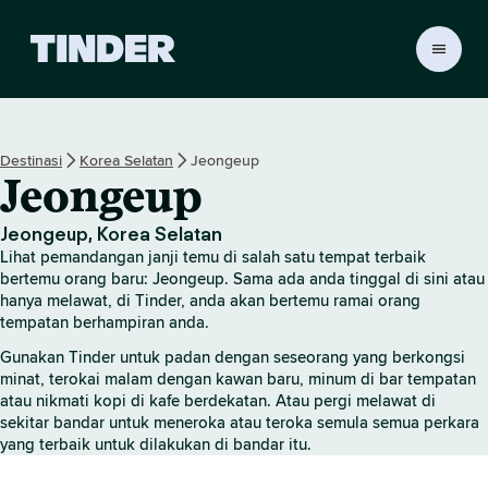
H
a
l
a
m
Destinasi
Korea Selatan
Jeongeup
a
Jeongeup
n
U
t
Jeongeup, Korea Selatan
a
Lihat pemandangan janji temu di salah satu tempat terbaik
m
bertemu orang baru: Jeongeup. Sama ada anda tinggal di sini atau
a
hanya melawat, di Tinder, anda akan bertemu ramai orang
tempatan berhampiran anda.
T
i
Gunakan Tinder untuk padan dengan seseorang yang berkongsi
n
minat, terokai malam dengan kawan baru, minum di bar tempatan
d
atau nikmati kopi di kafe berdekatan. Atau pergi melawat di
e
sekitar bandar untuk meneroka atau teroka semula semua perkara
r
yang terbaik untuk dilakukan di bandar itu.