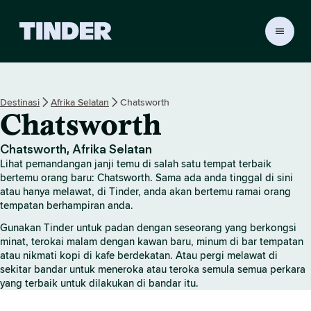
H
a
l
a
m
Destinasi
Afrika Selatan
Chatsworth
a
Chatsworth
n
U
t
Chatsworth, Afrika Selatan
a
Lihat pemandangan janji temu di salah satu tempat terbaik
m
bertemu orang baru: Chatsworth. Sama ada anda tinggal di sini
a
atau hanya melawat, di Tinder, anda akan bertemu ramai orang
tempatan berhampiran anda.
T
i
Gunakan Tinder untuk padan dengan seseorang yang berkongsi
n
minat, terokai malam dengan kawan baru, minum di bar tempatan
d
atau nikmati kopi di kafe berdekatan. Atau pergi melawat di
e
sekitar bandar untuk meneroka atau teroka semula semua perkara
r
yang terbaik untuk dilakukan di bandar itu.