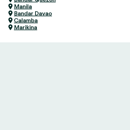
Manila
Bandar Davao
Calamba
Marikina