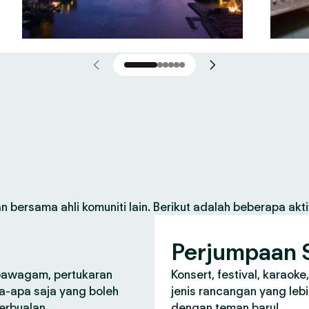
 bersama ahli komuniti lain. Berikut adalah beberapa aktiv
Perjumpaan S
 pawagam, pertukaran
Konsert, festival, karaoke
a-apa saja yang boleh
jenis rancangan yang lebi
perbualan.
dengan teman baru!