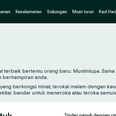
ganan
Keselamatan
Sokongan
Muat turun
Kad Had
t terbaik bertemu orang baru: Muntinlupa. Sama a
n berhampiran anda.
ang berkongsi minat, terokai malam dengan kawa
sekitar bandar untuk meneroka atau teroka semul
tuk
Tinder penuh dengan ciri