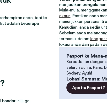
menjadikan pengalaman 
Mula-mula, menggunakan
akaun
. Pastikan anda me
berhampiran anda, tapi ke
menunjukkan personaliti 
ikut adalah beberapa
Kemudian, anda sedia un
Sebelum anda melancong
termasuk dalam
langgan
lokasi anda dan padan den
Pasport ke Mana-
Berpadanan dengan s
seluruh dunia. Paris. 
Sydney. Ayuh!
Lokasi Semasa
:
Mu
g?
Apa itu Pasport?
bandar ini juga.