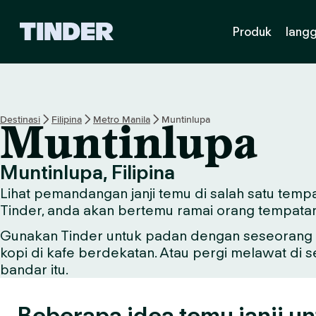
H
Produk
lang
a
l
a
m
a
n
Destinasi
Filipina
Metro Manila
Muntinlupa
Muntinlupa
U
t
a
Muntinlupa, Filipina
m
Lihat pemandangan janji temu di salah satu tempa
a
T
Tinder, anda akan bertemu ramai orang tempata
i
Gunakan Tinder untuk padan dengan seseorang y
n
kopi di kafe berdekatan. Atau pergi melawat di 
d
e
bandar itu.
r
Beberapa idea temu janji un