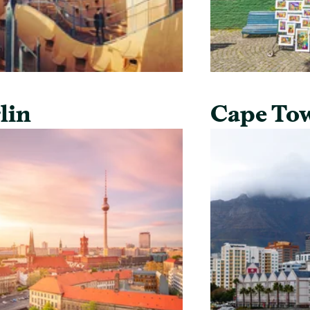
lin
Cape To