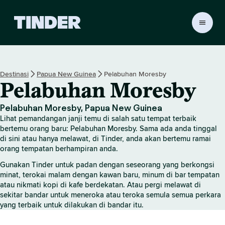
H
a
l
a
m
Destinasi
Papua New Guinea
Pelabuhan Moresby
a
Pelabuhan Moresby
n
U
t
Pelabuhan Moresby, Papua New Guinea
a
Lihat pemandangan janji temu di salah satu tempat terbaik
m
bertemu orang baru: Pelabuhan Moresby. Sama ada anda tinggal
a
di sini atau hanya melawat, di Tinder, anda akan bertemu ramai
orang tempatan berhampiran anda.
T
i
Gunakan Tinder untuk padan dengan seseorang yang berkongsi
n
minat, terokai malam dengan kawan baru, minum di bar tempatan
d
atau nikmati kopi di kafe berdekatan. Atau pergi melawat di
e
sekitar bandar untuk meneroka atau teroka semula semua perkara
r
yang terbaik untuk dilakukan di bandar itu.