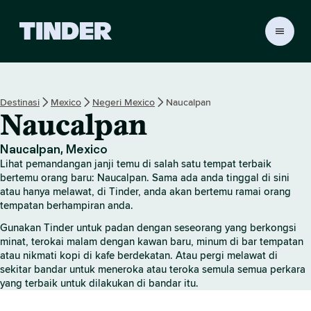
H
a
l
a
m
Destinasi
Mexico
Negeri Mexico
Naucalpan
a
Naucalpan
n
U
t
Naucalpan, Mexico
a
Lihat pemandangan janji temu di salah satu tempat terbaik
m
bertemu orang baru: Naucalpan. Sama ada anda tinggal di sini
a
atau hanya melawat, di Tinder, anda akan bertemu ramai orang
tempatan berhampiran anda.
T
i
Gunakan Tinder untuk padan dengan seseorang yang berkongsi
n
minat, terokai malam dengan kawan baru, minum di bar tempatan
d
atau nikmati kopi di kafe berdekatan. Atau pergi melawat di
e
sekitar bandar untuk meneroka atau teroka semula semua perkara
r
yang terbaik untuk dilakukan di bandar itu.