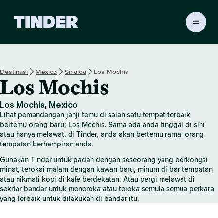
H
a
l
a
m
Destinasi
Mexico
Sinaloa
Los Mochis
a
Los Mochis
n
U
t
Los Mochis, Mexico
a
Lihat pemandangan janji temu di salah satu tempat terbaik
m
bertemu orang baru: Los Mochis. Sama ada anda tinggal di sini
a
atau hanya melawat, di Tinder, anda akan bertemu ramai orang
tempatan berhampiran anda.
T
i
Gunakan Tinder untuk padan dengan seseorang yang berkongsi
n
minat, terokai malam dengan kawan baru, minum di bar tempatan
d
atau nikmati kopi di kafe berdekatan. Atau pergi melawat di
e
sekitar bandar untuk meneroka atau teroka semula semua perkara
r
yang terbaik untuk dilakukan di bandar itu.