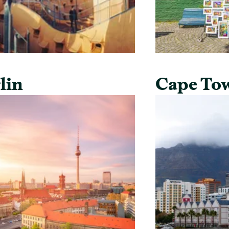
lin
Cape To