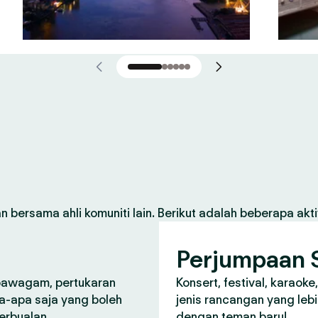
 bersama ahli komuniti lain. Berikut adalah beberapa aktiv
Perjumpaan S
 pawagam, pertukaran
Konsert, festival, karaoke
a-apa saja yang boleh
jenis rancangan yang lebi
perbualan.
dengan teman baru!