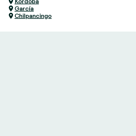
Kordoba
García
Chilpancingo