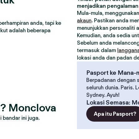
menjadikan pengalaman 
Mula-mula, menggunakan
akaun
. Pastikan anda me
berhampiran anda, tapi ke
menunjukkan personaliti 
ikut adalah beberapa
Kemudian, anda sedia un
Sebelum anda melancong
termasuk dalam
langgan
lokasi anda dan padan den
Pasport ke Mana-
Berpadanan dengan s
seluruh dunia. Paris. 
Sydney. Ayuh!
Lokasi Semasa
:
Mo
g? Monclova
Apa itu Pasport?
bandar ini juga.