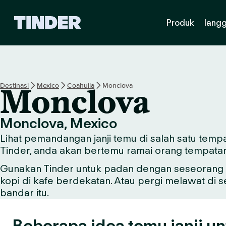
H
Produk
lang
a
l
a
m
a
n
Destinasi
Mexico
Coahuila
Monclova
Monclova
U
t
a
Monclova, Mexico
m
Lihat pemandangan janji temu di salah satu tempa
a
T
Tinder, anda akan bertemu ramai orang tempata
i
Gunakan Tinder untuk padan dengan seseorang y
n
kopi di kafe berdekatan. Atau pergi melawat di 
d
e
bandar itu.
r
Beberapa idea temu janji un