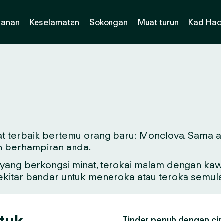
ganan
Keselamatan
Sokongan
Muat turun
Kad Had
t terbaik bertemu orang baru: Monclova. Sama ada
n berhampiran anda.
ang berkongsi minat, terokai malam dengan kawa
sekitar bandar untuk meneroka atau teroka semul
tuk
Tinder penuh dengan ciri