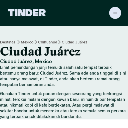
H
a
l
a
m
Destinasi
Mexico
Chihuahua
Ciudad Juárez
a
Ciudad Juárez
n
U
t
Ciudad Juárez, Mexico
a
Lihat pemandangan janji temu di salah satu tempat terbaik
m
bertemu orang baru: Ciudad Juárez. Sama ada anda tinggal di sini
a
atau hanya melawat, di Tinder, anda akan bertemu ramai orang
tempatan berhampiran anda.
T
i
Gunakan Tinder untuk padan dengan seseorang yang berkongsi
n
minat, terokai malam dengan kawan baru, minum di bar tempatan
d
atau nikmati kopi di kafe berdekatan. Atau pergi melawat di
e
sekitar bandar untuk meneroka atau teroka semula semua perkara
r
yang terbaik untuk dilakukan di bandar itu.