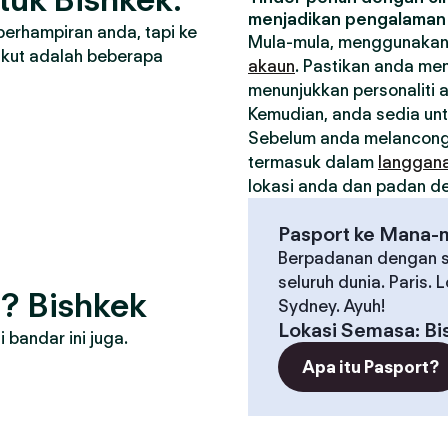
menjadikan pengalaman 
berhampiran anda, tapi ke
Mula-mula, menggunakan
ikut adalah beberapa
akaun
. Pastikan anda me
menunjukkan personaliti 
Kemudian, anda sedia un
Sebelum anda melancong
termasuk dalam
langgan
lokasi anda dan padan den
Pasport ke Mana-
Berpadanan dengan s
seluruh dunia. Paris. 
? Bishkek
Sydney. Ayuh!
Lokasi Semasa
:
Bi
bandar ini juga.
Apa itu Pasport?