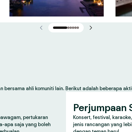
 bersama ahli komuniti lain. Berikut adalah beberapa aktiv
Perjumpaan S
 pawagam, pertukaran
Konsert, festival, karaoke
a-apa saja yang boleh
jenis rancangan yang lebi
perbualan.
dengan teman baru!