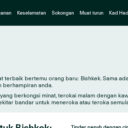
ganan
Keselamatan
Sokongan
Muat turun
Kad Had
t terbaik bertemu orang baru: Bishkek. Sama ada 
n berhampiran anda.
ang berkongsi minat, terokai malam dengan kawa
sekitar bandar untuk meneroka atau teroka semul
tuk Bishkek:
Tinder penuh dengan ciri