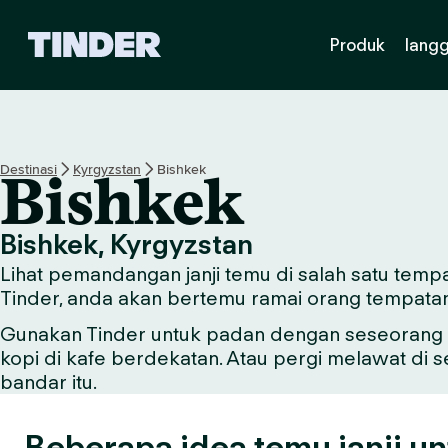
H
Produk
lang
a
l
a
m
a
n
Destinasi
Kyrgyzstan
Bishkek
Bishkek
U
t
a
Bishkek, Kyrgyzstan
m
Lihat pemandangan janji temu di salah satu tempa
a
T
Tinder, anda akan bertemu ramai orang tempata
i
Gunakan Tinder untuk padan dengan seseorang y
n
kopi di kafe berdekatan. Atau pergi melawat di 
d
e
bandar itu.
r
Beberapa idea temu janji un