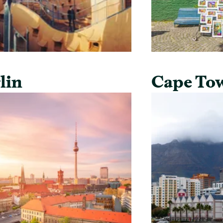
lin
Cape To