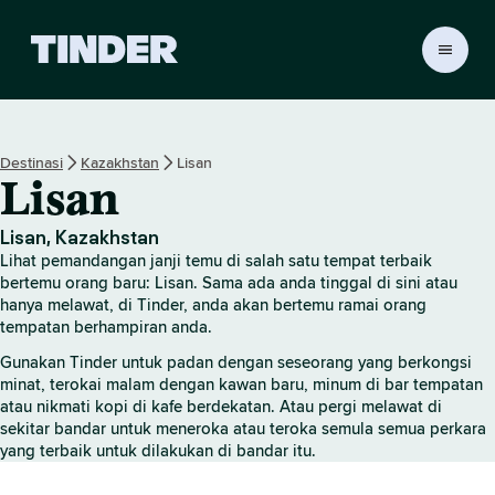
H
a
l
a
m
Destinasi
Kazakhstan
Lisan
a
Lisan
n
U
t
Lisan, Kazakhstan
a
Lihat pemandangan janji temu di salah satu tempat terbaik
m
bertemu orang baru: Lisan. Sama ada anda tinggal di sini atau
a
hanya melawat, di Tinder, anda akan bertemu ramai orang
tempatan berhampiran anda.
T
i
Gunakan Tinder untuk padan dengan seseorang yang berkongsi
n
minat, terokai malam dengan kawan baru, minum di bar tempatan
d
atau nikmati kopi di kafe berdekatan. Atau pergi melawat di
e
sekitar bandar untuk meneroka atau teroka semula semua perkara
r
yang terbaik untuk dilakukan di bandar itu.