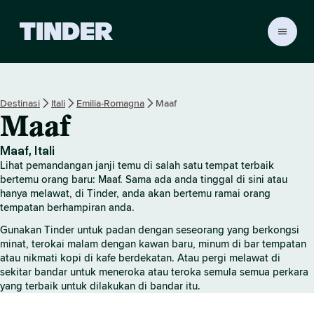
H
a
l
a
m
Destinasi
Itali
Emilia-Romagna
Maaf
a
Maaf
n
U
t
Maaf, Itali
a
Lihat pemandangan janji temu di salah satu tempat terbaik
m
bertemu orang baru: Maaf. Sama ada anda tinggal di sini atau
a
hanya melawat, di Tinder, anda akan bertemu ramai orang
tempatan berhampiran anda.
T
i
Gunakan Tinder untuk padan dengan seseorang yang berkongsi
n
minat, terokai malam dengan kawan baru, minum di bar tempatan
d
atau nikmati kopi di kafe berdekatan. Atau pergi melawat di
e
sekitar bandar untuk meneroka atau teroka semula semua perkara
r
yang terbaik untuk dilakukan di bandar itu.