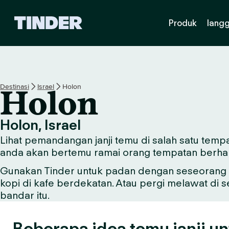
H
Produk
lang
a
l
a
m
a
n
Destinasi
Israel
Holon
Holon
U
t
a
Holon, Israel
m
Lihat pemandangan janji temu di salah satu tempa
a
T
anda akan bertemu ramai orang tempatan berha
i
Gunakan Tinder untuk padan dengan seseorang y
n
kopi di kafe berdekatan. Atau pergi melawat di 
d
e
bandar itu.
r
Beberapa idea temu janji un