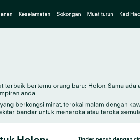
ganan
Keselamatan
Sokongan
Muat turun
Kad Had
t terbaik bertemu orang baru: Holon. Sama ada and
mpiran anda.
ang berkongsi minat, terokai malam dengan kawa
sekitar bandar untuk meneroka atau teroka semul
tuk Holon:
Tinder penuh dengan ciri