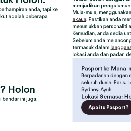
menjadikan pengalaman 
berhampiran anda, tapi ke
Mula-mula, menggunakan
ikut adalah beberapa
akaun
. Pastikan anda me
menunjukkan personaliti 
Kemudian, anda sedia un
Sebelum anda melancong
termasuk dalam
langgan
lokasi anda dan padan den
Pasport ke Mana-
Berpadanan dengan s
seluruh dunia. Paris. 
g? Holon
Sydney. Ayuh!
Lokasi Semasa
:
Ho
bandar ini juga.
Apa itu Pasport?