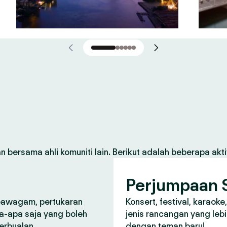
 bersama ahli komuniti lain. Berikut adalah beberapa aktiv
Perjumpaan S
 pawagam, pertukaran
Konsert, festival, karaoke
a-apa saja yang boleh
jenis rancangan yang lebi
perbualan.
dengan teman baru!