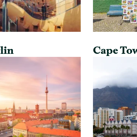
lin
Cape To