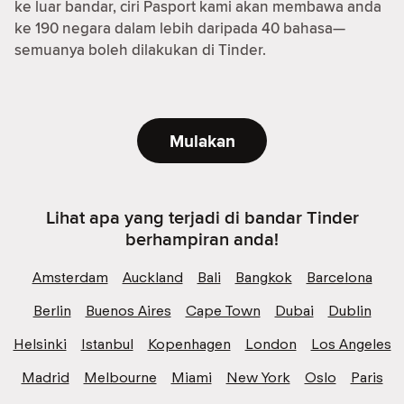
ke luar bandar, ciri Pasport kami akan membawa anda
ke 190 negara dalam lebih daripada 40 bahasa—
semuanya boleh dilakukan di Tinder.
Mulakan
Lihat apa yang terjadi di bandar Tinder
berhampiran anda!
Amsterdam
Auckland
Bali
Bangkok
Barcelona
Berlin
Buenos Aires
Cape Town
Dubai
Dublin
Helsinki
Istanbul
Kopenhagen
London
Los Angeles
Madrid
Melbourne
Miami
New York
Oslo
Paris