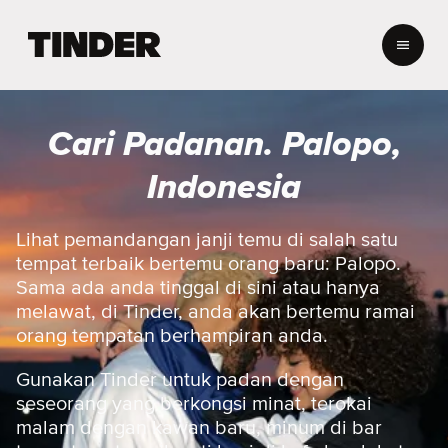
H
a
l
a
m
Cari Padanan. Palopo,
a
n
Indonesia
U
t
a
Lihat pemandangan janji temu di salah satu
m
tempat terbaik bertemu orang baru: Palopo.
a
Sama ada anda tinggal di sini atau hanya
T
melawat, di Tinder, anda akan bertemu ramai
i
orang tempatan berhampiran anda.
n
d
e
Gunakan Tinder untuk padan dengan
r
seseorang yang berkongsi minat, terokai
malam dengan kawan baru, minum di bar