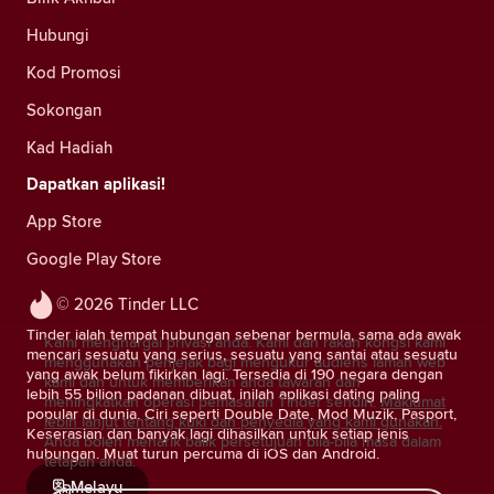
Hubungi
Kod Promosi
Sokongan
Kad Hadiah
Dapatkan aplikasi!
App Store
Google Play Store
© 2026 Tinder LLC
Tinder ialah tempat hubungan sebenar bermula, sama ada awak
Kami menghargai privasi anda. Kami dan rakan kongsi kami
mencari sesuatu yang serius, sesuatu yang santai atau sesuatu
menggunakan penjejak bagi mengukur audiens laman web
yang awak belum fikirkan lagi. Tersedia di 190 negara dengan
kami dan untuk memberikan anda tawaran dan
lebih 55 bilion padanan dibuat, inilah aplikasi dating paling
meningkatkan operasi pemasaran Tinder sendiri.
Maklumat
popular di dunia. Ciri seperti Double Date, Mod Muzik, Pasport,
lebih lanjut tentang kuki dan penyedia yang kami gunakan.
Keserasian dan banyak lagi dihasilkan untuk setiap jenis
Anda boleh menarik balik persetujuan bila-bila masa dalam
hubungan. Muat turun percuma di iOS dan Android.
tetapan anda.
Melayu