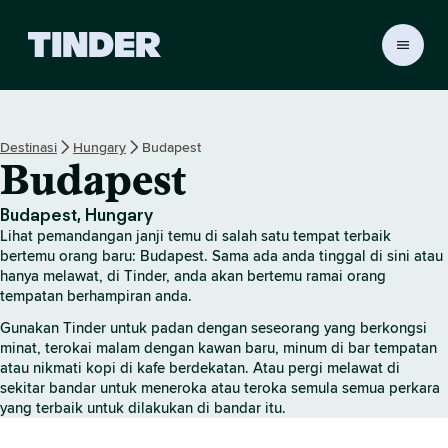
H
a
l
a
m
Destinasi
Hungary
Budapest
a
Budapest
n
U
t
Budapest, Hungary
a
Lihat pemandangan janji temu di salah satu tempat terbaik
m
bertemu orang baru: Budapest. Sama ada anda tinggal di sini atau
a
hanya melawat, di Tinder, anda akan bertemu ramai orang
tempatan berhampiran anda.
T
i
Gunakan Tinder untuk padan dengan seseorang yang berkongsi
n
minat, terokai malam dengan kawan baru, minum di bar tempatan
d
atau nikmati kopi di kafe berdekatan. Atau pergi melawat di
e
sekitar bandar untuk meneroka atau teroka semula semua perkara
r
yang terbaik untuk dilakukan di bandar itu.