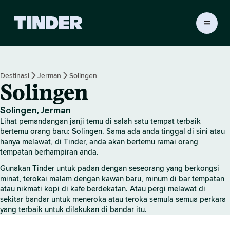
H
a
l
a
m
Destinasi
Jerman
Solingen
a
Solingen
n
U
t
Solingen, Jerman
a
Lihat pemandangan janji temu di salah satu tempat terbaik
m
bertemu orang baru: Solingen. Sama ada anda tinggal di sini atau
a
hanya melawat, di Tinder, anda akan bertemu ramai orang
tempatan berhampiran anda.
T
i
Gunakan Tinder untuk padan dengan seseorang yang berkongsi
n
minat, terokai malam dengan kawan baru, minum di bar tempatan
d
atau nikmati kopi di kafe berdekatan. Atau pergi melawat di
e
sekitar bandar untuk meneroka atau teroka semula semua perkara
r
yang terbaik untuk dilakukan di bandar itu.