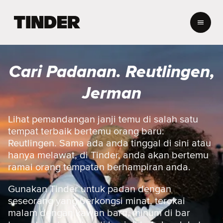
H
a
l
a
m
Cari Padanan. Reutlingen,
a
n
Jerman
U
t
a
Lihat pemandangan janji temu di salah satu
m
tempat terbaik bertemu orang baru:
a
Reutlingen. Sama ada anda tinggal di sini atau
T
hanya melawat, di Tinder, anda akan bertemu
i
ramai orang tempatan berhampiran anda.
n
d
e
Gunakan Tinder untuk padan dengan
r
seseorang yang berkongsi minat, terokai
malam dengan kawan baru, minum di bar