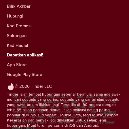
Bilik Akhbar
Hubungi
Kod Promosi
Sokongan
Kad Hadiah
Dapatkan aplikasi!
App Store
Google Play Store
© 2026 Tinder LLC
Tinder ialah tempat hubungan sebenar bermula, sama ada awak
Kami menghargai privasi anda. Kami dan rakan kongsi kami
mencari sesuatu yang serius, sesuatu yang santai atau sesuatu
menggunakan penjejak bagi mengukur audiens laman web
yang awak belum fikirkan lagi. Tersedia di 190 negara dengan
kami dan untuk memberikan anda tawaran dan
lebih 55 bilion padanan dibuat, inilah aplikasi dating paling
meningkatkan operasi pemasaran Tinder sendiri.
Maklumat
popular di dunia. Ciri seperti Double Date, Mod Muzik, Pasport,
lebih lanjut tentang kuki dan penyedia yang kami gunakan.
Keserasian dan banyak lagi dihasilkan untuk setiap jenis
Anda boleh menarik balik persetujuan bila-bila masa dalam
hubungan. Muat turun percuma di iOS dan Android.
tetapan anda.