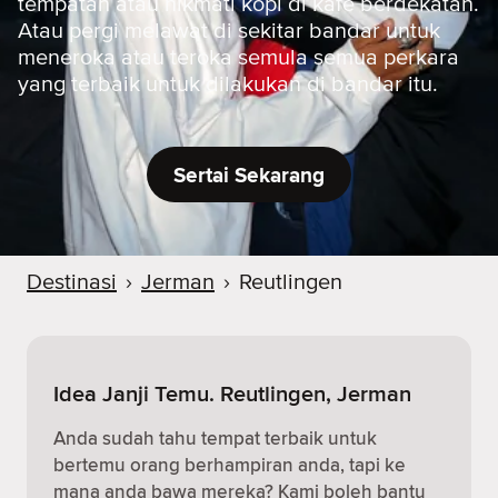
tempatan atau nikmati kopi di kafe berdekatan.
Atau pergi melawat di sekitar bandar untuk
meneroka atau teroka semula semua perkara
yang terbaik untuk dilakukan di bandar itu.
Sertai Sekarang
Destinasi
›
Jerman
›
Reutlingen
Idea Janji Temu. Reutlingen, Jerman
Anda sudah tahu tempat terbaik untuk
bertemu orang berhampiran anda, tapi ke
mana anda bawa mereka? Kami boleh bantu