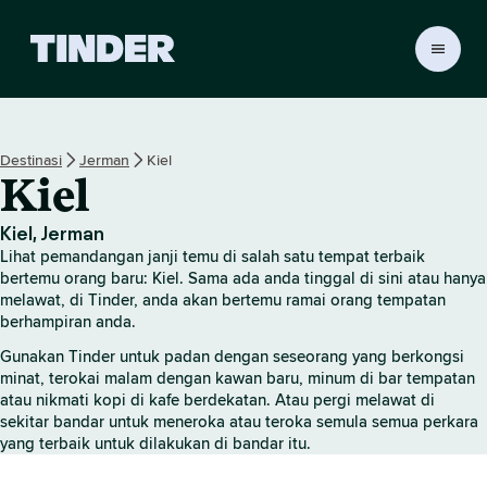
H
a
l
a
m
Destinasi
Jerman
Kiel
a
Kiel
n
U
t
Kiel, Jerman
a
Lihat pemandangan janji temu di salah satu tempat terbaik
m
bertemu orang baru: Kiel. Sama ada anda tinggal di sini atau hanya
a
melawat, di Tinder, anda akan bertemu ramai orang tempatan
berhampiran anda.
T
i
Gunakan Tinder untuk padan dengan seseorang yang berkongsi
n
minat, terokai malam dengan kawan baru, minum di bar tempatan
d
atau nikmati kopi di kafe berdekatan. Atau pergi melawat di
e
sekitar bandar untuk meneroka atau teroka semula semua perkara
r
yang terbaik untuk dilakukan di bandar itu.