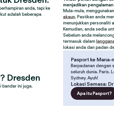
menjadikan pengalaman 
berhampiran anda, tapi ke
Mula-mula, menggunakan
ikut adalah beberapa
akaun
. Pastikan anda me
menunjukkan personaliti 
Kemudian, anda sedia un
Sebelum anda melancong
termasuk dalam
langgan
lokasi anda dan padan den
Pasport ke Mana-
Berpadanan dengan s
seluruh dunia. Paris. 
g? Dresden
Sydney. Ayuh!
Lokasi Semasa
:
Dr
bandar ini juga.
Apa itu Pasport?