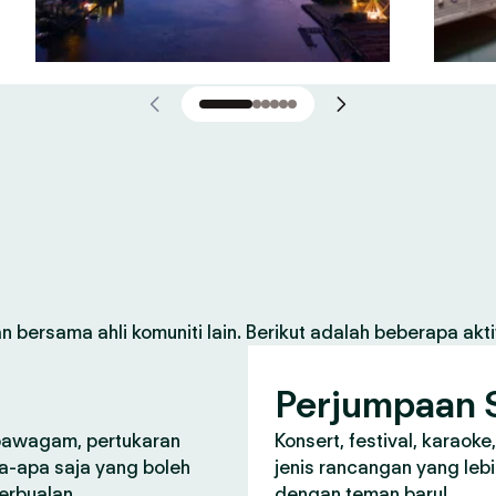
 bersama ahli komuniti lain. Berikut adalah beberapa aktiv
Perjumpaan S
 pawagam, pertukaran
Konsert, festival, karaoke
a-apa saja yang boleh
jenis rancangan yang lebi
perbualan.
dengan teman baru!