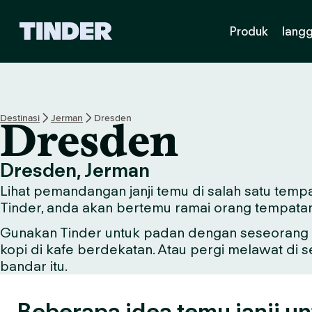
H
Produk
lang
a
l
a
m
a
n
Destinasi
Jerman
Dresden
Dresden
U
t
a
Dresden, Jerman
m
Lihat pemandangan janji temu di salah satu tempa
a
T
Tinder, anda akan bertemu ramai orang tempata
i
Gunakan Tinder untuk padan dengan seseorang y
n
kopi di kafe berdekatan. Atau pergi melawat di 
d
e
bandar itu.
r
Beberapa idea temu janji u