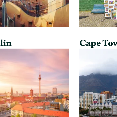
lin
Cape To