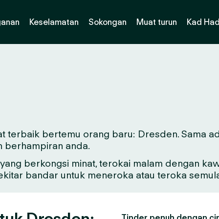
ganan
Keselamatan
Sokongan
Muat turun
Kad Had
t terbaik bertemu orang baru: Dresden. Sama ada 
n berhampiran anda.
ang berkongsi minat, terokai malam dengan kawa
sekitar bandar untuk meneroka atau teroka semul
ntuk Dresden:
Tinder penuh dengan ciri