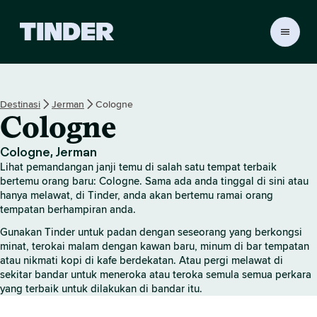
H
a
l
a
m
Destinasi
Jerman
Cologne
a
Cologne
n
U
t
Cologne, Jerman
a
Lihat pemandangan janji temu di salah satu tempat terbaik
m
bertemu orang baru: Cologne. Sama ada anda tinggal di sini atau
a
hanya melawat, di Tinder, anda akan bertemu ramai orang
tempatan berhampiran anda.
T
i
Gunakan Tinder untuk padan dengan seseorang yang berkongsi
n
minat, terokai malam dengan kawan baru, minum di bar tempatan
d
atau nikmati kopi di kafe berdekatan. Atau pergi melawat di
e
sekitar bandar untuk meneroka atau teroka semula semua perkara
r
yang terbaik untuk dilakukan di bandar itu.