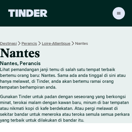
H
a
l
a
m
Destinasi
Perancis
Loire-Atlantique
Nantes
a
Nantes
n
U
t
Nantes, Perancis
a
Lihat pemandangan janji temu di salah satu tempat terbaik
m
bertemu orang baru: Nantes. Sama ada anda tinggal di sini atau
a
hanya melawat, di Tinder, anda akan bertemu ramai orang
tempatan berhampiran anda.
T
i
Gunakan Tinder untuk padan dengan seseorang yang berkongsi
n
minat, terokai malam dengan kawan baru, minum di bar tempatan
d
atau nikmati kopi di kafe berdekatan. Atau pergi melawat di
e
sekitar bandar untuk meneroka atau teroka semula semua perkara
r
yang terbaik untuk dilakukan di bandar itu.