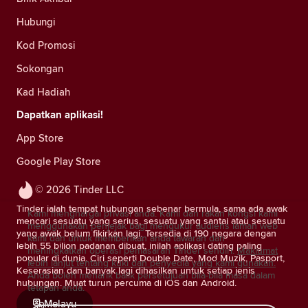
Hubungi
Kod Promosi
Sokongan
Kad Hadiah
Dapatkan aplikasi!
App Store
Google Play Store
© 2026 Tinder LLC
Tinder ialah tempat hubungan sebenar bermula, sama ada awak
Kami menghargai privasi anda. Kami dan rakan kongsi kami
mencari sesuatu yang serius, sesuatu yang santai atau sesuatu
menggunakan penjejak bagi mengukur audiens laman web
yang awak belum fikirkan lagi. Tersedia di 190 negara dengan
kami dan untuk memberikan anda tawaran dan
lebih 55 bilion padanan dibuat, inilah aplikasi dating paling
meningkatkan operasi pemasaran Tinder sendiri.
Maklumat
popular di dunia. Ciri seperti Double Date, Mod Muzik, Pasport,
lebih lanjut tentang kuki dan penyedia yang kami gunakan.
Keserasian dan banyak lagi dihasilkan untuk setiap jenis
Anda boleh menarik balik persetujuan bila-bila masa dalam
hubungan. Muat turun percuma di iOS dan Android.
tetapan anda.
Melayu