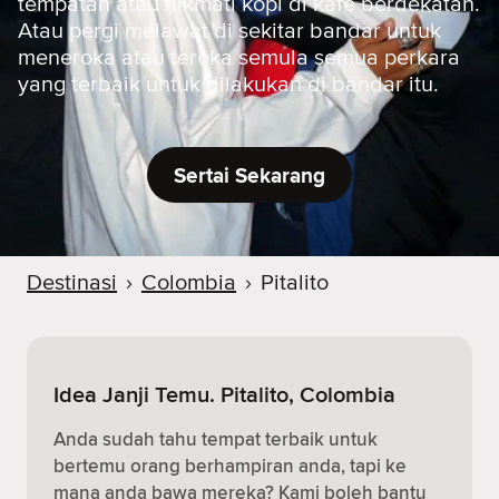
tempatan atau nikmati kopi di kafe berdekatan.
Atau pergi melawat di sekitar bandar untuk
meneroka atau teroka semula semua perkara
yang terbaik untuk dilakukan di bandar itu.
Sertai Sekarang
Destinasi
›
Colombia
›
Pitalito
Idea Janji Temu. Pitalito, Colombia
Anda sudah tahu tempat terbaik untuk
bertemu orang berhampiran anda, tapi ke
mana anda bawa mereka? Kami boleh bantu