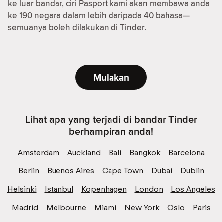
ke luar bandar, ciri Pasport kami akan membawa anda
ke 190 negara dalam lebih daripada 40 bahasa—
semuanya boleh dilakukan di Tinder.
Mulakan
Lihat apa yang terjadi di bandar Tinder
berhampiran anda!
Amsterdam
Auckland
Bali
Bangkok
Barcelona
Berlin
Buenos Aires
Cape Town
Dubai
Dublin
Helsinki
Istanbul
Kopenhagen
London
Los Angeles
Madrid
Melbourne
Miami
New York
Oslo
Paris