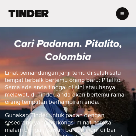
H
a
l
a
m
Cari Padanan. Pitalito,
a
n
Colombia
U
t
a
Lihat pemandangan janji temu di salah satu
m
tempat terbaik bertemu orang baru: Pitalito.
a
Sama ada anda tinggal di sini atau hanya
T
melawat, di Tinder, anda akan bertemu ramai
i
orang tempatan berhampiran anda.
n
d
e
Gunakan Tinder untuk padan dengan
r
seseorang yang berkongsi minat, terokai
malam dengan kawan baru, minum di bar