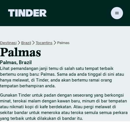
H
a
l
a
m
Destinasi
Brazil
Tocantins
Palmas
a
Palmas
n
U
t
Palmas, Brazil
a
Lihat pemandangan janji temu di salah satu tempat terbaik
m
bertemu orang baru: Palmas. Sama ada anda tinggal di sini atau
a
hanya melawat, di Tinder, anda akan bertemu ramai orang
tempatan berhampiran anda.
T
i
Gunakan Tinder untuk padan dengan seseorang yang berkongsi
n
minat, terokai malam dengan kawan baru, minum di bar tempatan
d
atau nikmati kopi di kafe berdekatan. Atau pergi melawat di
e
sekitar bandar untuk meneroka atau teroka semula semua perkara
r
yang terbaik untuk dilakukan di bandar itu.