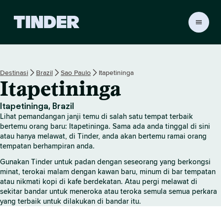
H
a
l
a
m
Destinasi
Brazil
Sao Paulo
Itapetininga
a
Itapetininga
n
U
t
Itapetininga, Brazil
a
Lihat pemandangan janji temu di salah satu tempat terbaik
m
bertemu orang baru: Itapetininga. Sama ada anda tinggal di sini
a
atau hanya melawat, di Tinder, anda akan bertemu ramai orang
tempatan berhampiran anda.
T
i
Gunakan Tinder untuk padan dengan seseorang yang berkongsi
n
minat, terokai malam dengan kawan baru, minum di bar tempatan
d
atau nikmati kopi di kafe berdekatan. Atau pergi melawat di
e
sekitar bandar untuk meneroka atau teroka semula semua perkara
r
yang terbaik untuk dilakukan di bandar itu.