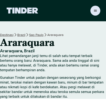
H
a
l
a
m
Destinasi
Brazil
Sao Paulo
Araraquara
a
Araraquara
n
U
t
Araraquara, Brazil
a
Lihat pemandangan janji temu di salah satu tempat terbaik
m
bertemu orang baru: Araraquara. Sama ada anda tinggal di sini
a
atau hanya melawat, di Tinder, anda akan bertemu ramai orang
tempatan berhampiran anda.
T
i
Gunakan Tinder untuk padan dengan seseorang yang berkongsi
n
minat, terokai malam dengan kawan baru, minum di bar tempatan
d
atau nikmati kopi di kafe berdekatan. Atau pergi melawat di
e
sekitar bandar untuk meneroka atau teroka semula semua perkara
r
yang terbaik untuk dilakukan di bandar itu.