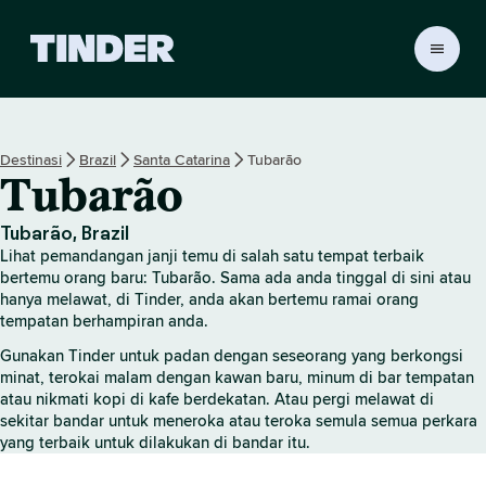
H
a
l
a
m
Destinasi
Brazil
Santa Catarina
Tubarão
a
Tubarão
n
U
t
Tubarão, Brazil
a
Lihat pemandangan janji temu di salah satu tempat terbaik
m
bertemu orang baru: Tubarão. Sama ada anda tinggal di sini atau
a
hanya melawat, di Tinder, anda akan bertemu ramai orang
tempatan berhampiran anda.
T
i
Gunakan Tinder untuk padan dengan seseorang yang berkongsi
n
minat, terokai malam dengan kawan baru, minum di bar tempatan
d
atau nikmati kopi di kafe berdekatan. Atau pergi melawat di
e
sekitar bandar untuk meneroka atau teroka semula semua perkara
r
yang terbaik untuk dilakukan di bandar itu.