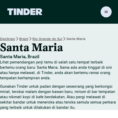
H
a
l
a
m
Destinasi
Brazil
Rio Grande do Sul
Santa Maria
a
Santa Maria
n
U
t
Santa Maria, Brazil
a
Lihat pemandangan janji temu di salah satu tempat terbaik
m
bertemu orang baru: Santa Maria. Sama ada anda tinggal di sini
a
atau hanya melawat, di Tinder, anda akan bertemu ramai orang
tempatan berhampiran anda.
T
i
Gunakan Tinder untuk padan dengan seseorang yang berkongsi
n
minat, terokai malam dengan kawan baru, minum di bar tempatan
d
atau nikmati kopi di kafe berdekatan. Atau pergi melawat di
e
sekitar bandar untuk meneroka atau teroka semula semua perkara
r
yang terbaik untuk dilakukan di bandar itu.