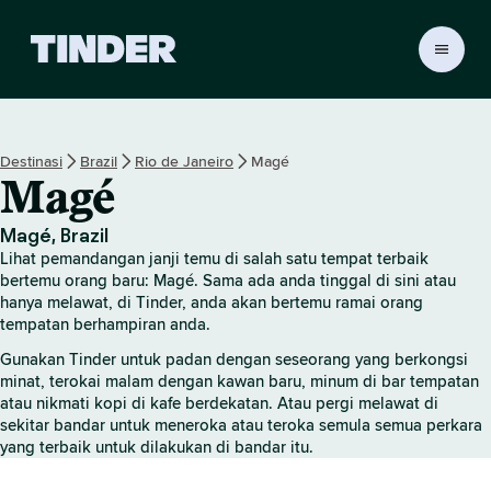
H
a
l
a
m
Destinasi
Brazil
Rio de Janeiro
Magé
a
Magé
n
U
t
Magé, Brazil
a
Lihat pemandangan janji temu di salah satu tempat terbaik
m
bertemu orang baru: Magé. Sama ada anda tinggal di sini atau
a
hanya melawat, di Tinder, anda akan bertemu ramai orang
tempatan berhampiran anda.
T
i
Gunakan Tinder untuk padan dengan seseorang yang berkongsi
n
minat, terokai malam dengan kawan baru, minum di bar tempatan
d
atau nikmati kopi di kafe berdekatan. Atau pergi melawat di
e
sekitar bandar untuk meneroka atau teroka semula semua perkara
r
yang terbaik untuk dilakukan di bandar itu.