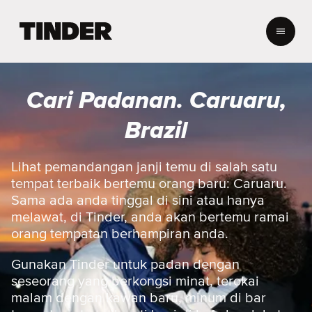
H
a
l
a
m
Cari Padanan. Caruaru,
a
n
Brazil
U
t
a
Lihat pemandangan janji temu di salah satu
m
tempat terbaik bertemu orang baru: Caruaru.
a
Sama ada anda tinggal di sini atau hanya
T
melawat, di Tinder, anda akan bertemu ramai
i
orang tempatan berhampiran anda.
n
d
e
Gunakan Tinder untuk padan dengan
r
seseorang yang berkongsi minat, terokai
malam dengan kawan baru, minum di bar