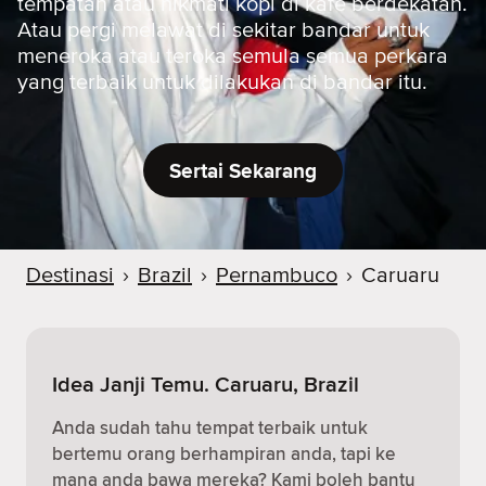
tempatan atau nikmati kopi di kafe berdekatan.
Atau pergi melawat di sekitar bandar untuk
meneroka atau teroka semula semua perkara
yang terbaik untuk dilakukan di bandar itu.
Sertai Sekarang
Destinasi
›
Brazil
›
Pernambuco
›
Caruaru
Idea Janji Temu. Caruaru, Brazil
Anda sudah tahu tempat terbaik untuk
bertemu orang berhampiran anda, tapi ke
mana anda bawa mereka? Kami boleh bantu