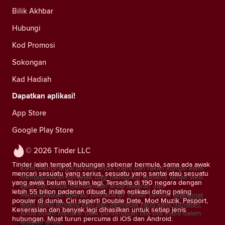
Bilik Akhbar
Hubungi
Kod Promosi
Sokongan
Kad Hadiah
Dapatkan aplikasi!
App Store
Google Play Store
© 2026 Tinder LLC
Tinder ialah tempat hubungan sebenar bermula, sama ada awak
Kami menghargai privasi anda. Kami dan rakan kongsi kami
mencari sesuatu yang serius, sesuatu yang santai atau sesuatu
menggunakan penjejak bagi mengukur audiens laman web
yang awak belum fikirkan lagi. Tersedia di 190 negara dengan
kami dan untuk memberikan anda tawaran dan
lebih 55 bilion padanan dibuat, inilah aplikasi dating paling
meningkatkan operasi pemasaran Tinder sendiri.
Maklumat
popular di dunia. Ciri seperti Double Date, Mod Muzik, Pasport,
lebih lanjut tentang kuki dan penyedia yang kami gunakan.
Keserasian dan banyak lagi dihasilkan untuk setiap jenis
Anda boleh menarik balik persetujuan bila-bila masa dalam
hubungan. Muat turun percuma di iOS dan Android.
tetapan anda.