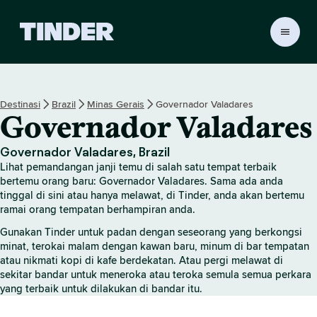
H
a
l
a
m
Destinasi
Brazil
Minas Gerais
Governador Valadares
a
Governador Valadares
n
U
t
Governador Valadares, Brazil
a
Lihat pemandangan janji temu di salah satu tempat terbaik
m
bertemu orang baru: Governador Valadares. Sama ada anda
a
tinggal di sini atau hanya melawat, di Tinder, anda akan bertemu
ramai orang tempatan berhampiran anda.
T
i
Gunakan Tinder untuk padan dengan seseorang yang berkongsi
n
minat, terokai malam dengan kawan baru, minum di bar tempatan
d
atau nikmati kopi di kafe berdekatan. Atau pergi melawat di
e
sekitar bandar untuk meneroka atau teroka semula semua perkara
r
yang terbaik untuk dilakukan di bandar itu.