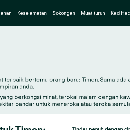
ganan
Keselamatan
Sokongan
Muat turun
Kad Had
t terbaik bertemu orang baru: Timon. Sama ada and
mpiran anda.
ang berkongsi minat, terokai malam dengan kawa
sekitar bandar untuk meneroka atau teroka semul
tuk Timon:
Tinder penuh dengan ciri