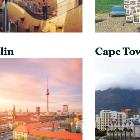
lin
Cape To