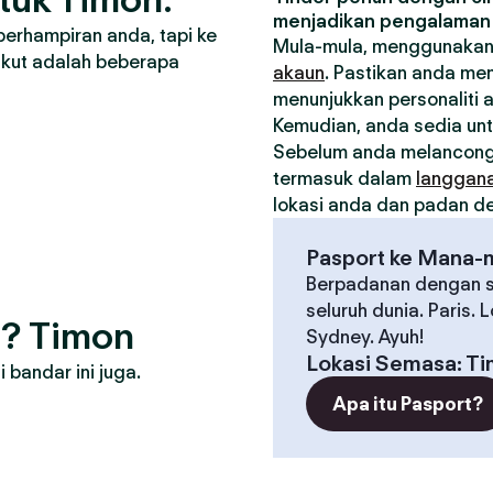
menjadikan pengalaman 
berhampiran anda, tapi ke
Mula-mula, menggunakan
ikut adalah beberapa
akaun
. Pastikan anda me
menunjukkan personaliti 
Kemudian, anda sedia un
Sebelum anda melancong
termasuk dalam
langgan
lokasi anda dan padan den
Pasport ke Mana-
Berpadanan dengan s
seluruh dunia. Paris. 
g? Timon
Sydney. Ayuh!
Lokasi Semasa
:
Ti
bandar ini juga.
Apa itu Pasport?