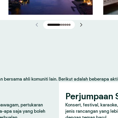
 bersama ahli komuniti lain. Berikut adalah beberapa aktiv
Perjumpaan S
 pawagam, pertukaran
Konsert, festival, karaoke
a-apa saja yang boleh
jenis rancangan yang lebi
perbualan.
dengan teman baru!