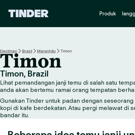
H
Produk
lang
a
l
a
m
a
n
Destinasi
Brazil
Maranhão
Timon
Timon
U
t
a
Timon, Brazil
m
Lihat pemandangan janji temu di salah satu tempa
a
T
anda akan bertemu ramai orang tempatan berha
i
Gunakan Tinder untuk padan dengan seseorang y
n
kopi di kafe berdekatan. Atau pergi melawat di 
d
e
bandar itu.
r
Beberapa idea temu janji un