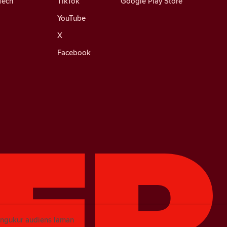
Tech
TikTok
Google Play Store
YouTube
X
Facebook
engukur audiens laman