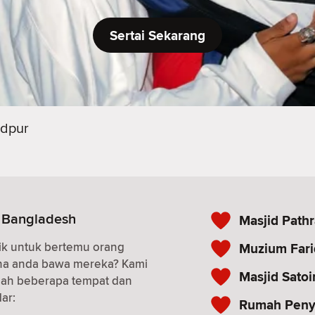
Sertai Sekarang
idpur
, Bangladesh
Masjid Pathr
ik untuk bertemu orang
Muzium Fari
ana anda bawa mereka? Kami
Masjid Satoi
alah beberapa tempat dan
ar:
Rumah Penya