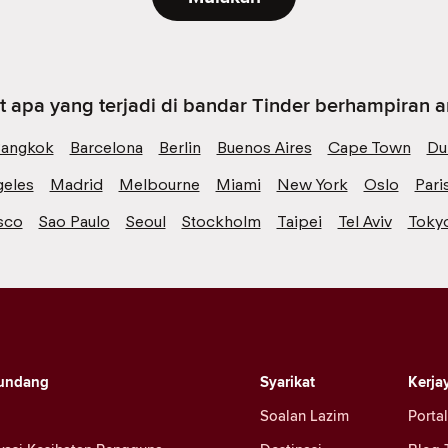
t apa yang terjadi di bandar Tinder berhampiran 
angkok
Barcelona
Berlin
Buenos Aires
Cape Town
Du
geles
Madrid
Melbourne
Miami
New York
Oslo
Pari
sco
Sao Paulo
Seoul
Stockholm
Taipei
Tel Aviv
Toky
undang
Syarikat
Kerja
Soalan Lazim
Portal