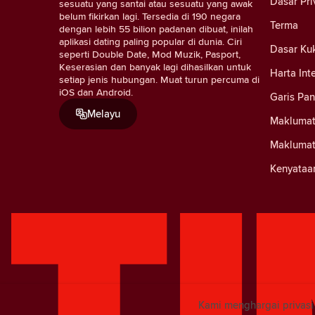
Dasar Pri
sesuatu yang santai atau sesuatu yang awak
belum fikirkan lagi. Tersedia di 190 negara
Terma
dengan lebih 55 bilion padanan dibuat, inilah
aplikasi dating paling popular di dunia. Ciri
Dasar Ku
seperti Double Date, Mod Muzik, Pasport,
Keserasian dan banyak lagi dihasilkan untuk
Harta Int
setiap jenis hubungan. Muat turun percuma di
iOS dan Android.
Garis Pa
Melayu
Maklumat
Maklumat
Kenyataa
Kami menghargai privas