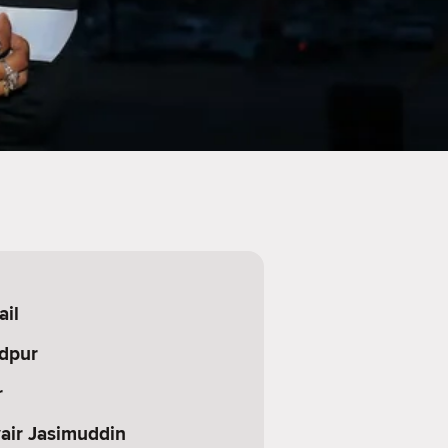
ail
dpur
r
ir Jasimuddin