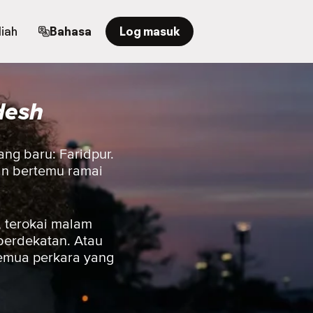
iah
Bahasa
Log masuk
desh
ang baru: Faridpur.
kan bertemu ramai
 terokai malam
berdekatan. Atau
semua perkara yang