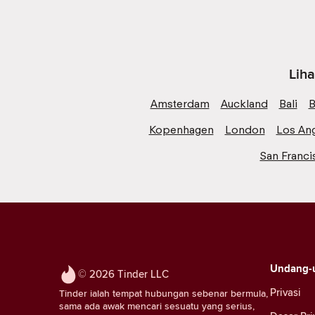
Liha
Amsterdam
Auckland
Bali
B
Kopenhagen
London
Los An
San Franci
Undang-
© 2026 Tinder LLC
Privasi
Tinder ialah tempat hubungan sebenar bermula,
sama ada awak mencari sesuatu yang serius,