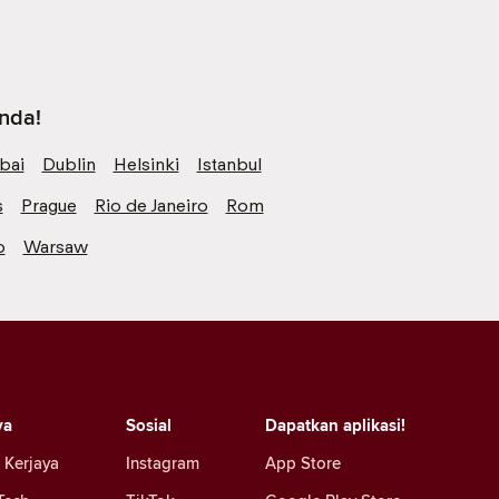
anda!
bai
Dublin
Helsinki
Istanbul
s
Prague
Rio de Janeiro
Rom
o
Warsaw
ya
Sosial
Dapatkan aplikasi!
 Kerjaya
Instagram
App Store