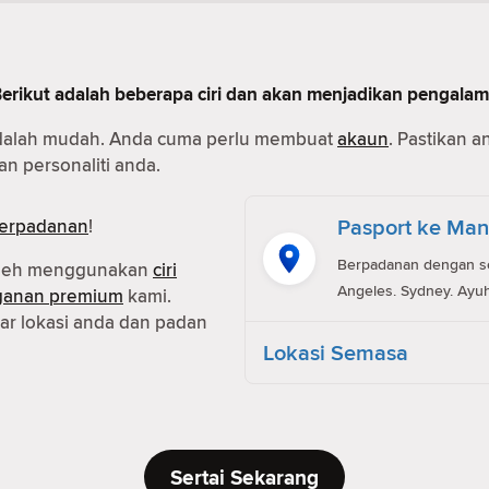
Berikut adalah beberapa ciri dan akan menjadikan pengala
dalah mudah. Anda cuma perlu membuat
akaun
. Pastikan 
n personaliti anda.
Pasport ke Man
erpadanan
!
Berpadanan dengan ses
oleh menggunakan
ciri
Angeles. Sydney. Ayuh
ganan premium
kami.
r lokasi anda dan padan
Lokasi Semasa
Sertai Sekarang