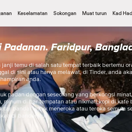
ganan
Keselamatan
Sokongan
Muat turun
Kad Had
i Padanan. Faridpur, Bangla
anji temu di salah satu tempat terbaik bertemu or
gal di sini atau hanya melawat, di Tinder, anda a
rhampiran anda.
uk padan dengan seseorang yang berkongsi minat,
 minum di bar tempatan atau nikmati kopi di kafe 
ekitar bandar untuk meneroka atau teroka semula 
ukan di bandar itu.