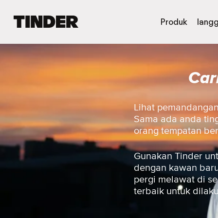
H
Produk
lang
a
l
a
m
Car
a
n
U
t
Lihat pemandangan j
a
Sama ada anda ting
m
orang tempatan be
a
T
i
Gunakan Tinder unt
n
dengan kawan baru,
d
pergi melawat di s
e
terbaik untuk dilak
r