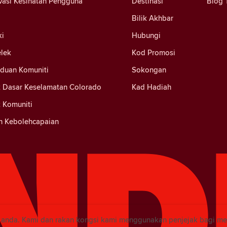
vasi Kesihatan Pengguna
Destinasi
Blog 
Bilik Akhbar
ki
Hubungi
elek
Kod Promosi
nduan Komuniti
Sokongan
 Dasar Keselamatan Colorado
Kad Hadiah
 Komuniti
n Kebolehcapaian
i anda. Kami dan rakan kongsi kami menggunakan penjejak bagi m