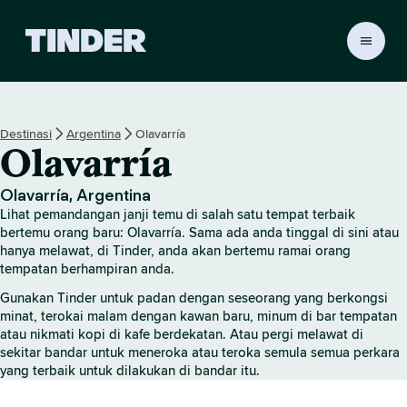
H
a
l
a
m
Destinasi
Argentina
Olavarría
a
Olavarría
n
U
t
Olavarría, Argentina
a
Lihat pemandangan janji temu di salah satu tempat terbaik
m
bertemu orang baru: Olavarría. Sama ada anda tinggal di sini atau
a
hanya melawat, di Tinder, anda akan bertemu ramai orang
tempatan berhampiran anda.
T
i
Gunakan Tinder untuk padan dengan seseorang yang berkongsi
n
minat, terokai malam dengan kawan baru, minum di bar tempatan
d
atau nikmati kopi di kafe berdekatan. Atau pergi melawat di
e
sekitar bandar untuk meneroka atau teroka semula semua perkara
r
yang terbaik untuk dilakukan di bandar itu.