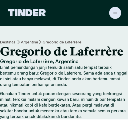
H
a
l
a
m
Destinasi
Argentina
Gregorio de Laferrère
a
Gregorio de Laferrère
n
U
t
Gregorio de Laferrère, Argentina
a
Lihat pemandangan janji temu di salah satu tempat terbaik
m
bertemu orang baru: Gregorio de Laferrère. Sama ada anda tinggal
a
di sini atau hanya melawat, di Tinder, anda akan bertemu ramai
orang tempatan berhampiran anda.
T
i
Gunakan Tinder untuk padan dengan seseorang yang berkongsi
n
minat, terokai malam dengan kawan baru, minum di bar tempatan
d
atau nikmati kopi di kafe berdekatan. Atau pergi melawat di
e
sekitar bandar untuk meneroka atau teroka semula semua perkara
r
yang terbaik untuk dilakukan di bandar itu.