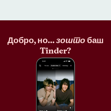
Добро, но…
зошто
баш
Tinder?