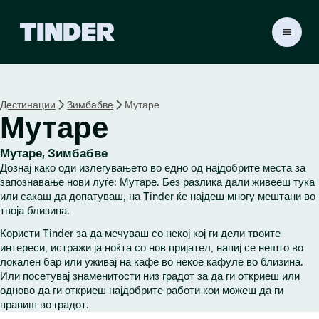
T
i
n
d
e
Дестинации
Зимбабве
Мутаре
r
Мутаре
H
o
m
Мутаре, Зимбабве
e
Дознај како оди излегувањето во едно од најдобрите места за
запознавање нови луѓе: Мутаре. Без разлика дали живееш тука
или сакаш да допатуваш, на Tinder ќе најдеш многу мештани во
твоја близина.
Користи Tinder за да мечуваш со некој кој ги дели твоите
интереси, истражи ја ноќта со нов пријател, напиј се нешто во
локален бар или уживај на кафе во некое кафуле во близина.
Или посетувај знаменитости низ градот за да ги откриеш или
одново да ги откриеш најдобрите работи кои можеш да ги
правиш во градот.