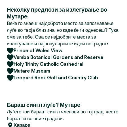
Неколку предлози за излегување во
Мутаре:
Веќе го знаеш најдоброто место за запознавање
луѓе во твоја близина, но каде ќе ги однесеш? Тука
сме за тебе. Ова се најдобрите места за
излегување и најпопуларните идеи во градот:
Prince of Wales View
Vumba Botanical Gardens and Reserve
Holy Trinity Catholic Cathedral
Mutare Museum
Leopard Rock Golf and Country Club
Бараш сингл луѓе? Мутаре
Луѓето кои бараат сингл членови во тој град, често
бараат и во овие градови.
Хараре