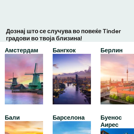
Дознај што се случува во повеќе Tinder
градови во твоја близина!
Амстердам
Бангкок
Берлин
Бали
Барселона
Буенос
Аирес