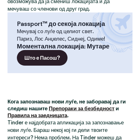
овозможува да ја смениш локацијата и да
мечуваш со членови од друг град.
Passport™ до секоја локација
Мечувај со луѓе од целиот свет.
Париз, Лос Анџелес, Сиднеј, Одиме!
Моментална локација
:
Мутаре
Што е Пасош?
Кога запознаваш нови луѓе, не заборавај да ги
следиш нашите
Препораки за безбедност
и
Правила на заедницата
.
Tinder е најдобрата апликација за запознавање
нови луѓе. Бараш некој кој ги дели твоите
интереси? Нема проблем. На Tinder можеш да