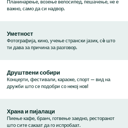
Планинарење, возење велосипед, пешачење, не е
важно, само да си надвор.
Уметност
Фотографија, кино, учење странски јазик, сè што
ти дава за причина за разговор.
Друштвени собири
Концерти, фестивали, караоке, спорт — вид на
дружби што се подобри со некој нов!
Храна и пијалаци
Пиење кафе, бранч, готвење заедно, ресторанот
што сите сакаат да го испробаат.