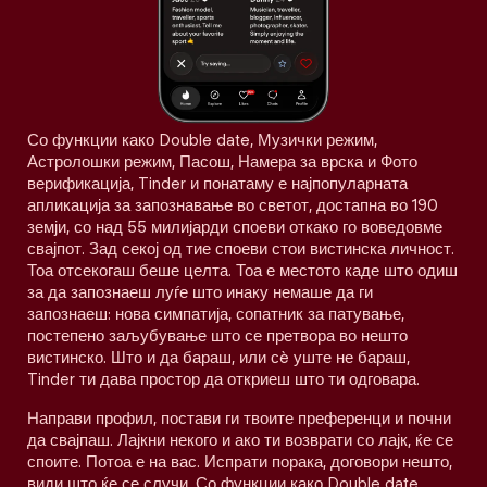
Со функции како Double date, Музички режим,
Астролошки режим, Пасош, Намера за врска и Фото
верификација, Tinder и понатаму е најпопуларната
апликација за запознавање во светот, достапна во 190
земји, со над 55 милијарди споеви откако го воведовме
свајпот. Зад секој од тие споеви стои вистинска личност.
Тоа отсекогаш беше целта. Тоа е местото каде што одиш
за да запознаеш луѓе што инаку немаше да ги
запознаеш: нова симпатија, сопатник за патување,
постепено заљубување што се претвора во нешто
вистинско. Што и да бараш, или сè уште не бараш,
Tinder ти дава простор да откриеш што ти одговара.
Направи профил, постави ги твоите преференци и почни
да свајпаш. Лајкни некого и ако ти возврати со лајк, ќе се
споите. Потоа е на вас. Испрати порака, договори нешто,
види што ќе се случи. Со функции како Double date,