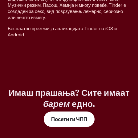
Музички режим, Пасош, Хемија и многу повеќе, Tinder е
создаден за секој вид поврзување: лежерно, сериозно
или нешто измеѓу.
Бесплатно преземи ја апликацијата Tinder на iOS и
Android.
Имаш прашања? Сите имаат
барем
едно.
Посети ги ЧПП