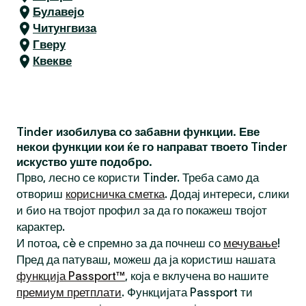
Булавејо
Читунгвиза
Гверу
Квекве
Tinder изобилува со забавни функции. Еве
некои функции кои ќе го направат твоето Tinder
искуство уште подобро.
Прво, лесно се користи Tinder. Треба само да
отвориш
корисничка сметка
. Додај интереси, слики
и био на твојот профил за да го покажеш твојот
карактер.
И потоа, сè е спремно за да почнеш со
мечување
!
Пред да патуваш, можеш да ја користиш нашата
функција Passport™
, која е вклучена во нашите
премиум претплати
. Функцијата Passport ти