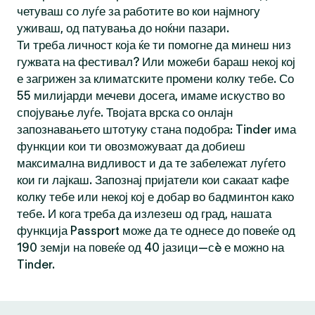
четуваш со луѓе за работите во кои најмногу
уживаш, од патувања до ноќни пазари.
Ти треба личност која ќе ти помогне да минеш низ
гужвата на фестивал? Или можеби бараш некој кој
е загрижен за климатските промени колку тебе. Со
55 милијарди мечеви досега, имаме искуство во
спојување луѓе. Твојата врска со онлајн
запознавањето штотуку стана подобра: Tinder има
функции кои ти овозможуваат да добиеш
максимална видливост и да те забележат луѓето
кои ги лајкаш. Запознај пријатели кои сакаат кафе
колку тебе или некој кој е добар во бадминтон како
тебе. И кога треба да излезеш од град, нашата
функција Passport може да те однесе до повеќе од
190 земји на повеќе од 40 јазици—сè е можно на
Tinder.