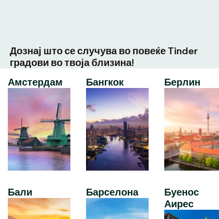
Дознај што се случува во повеќе Tinder
градови во твоја близина!
Амстердам
Бангкок
Берлин
Бали
Барселона
Буенос
Аирес