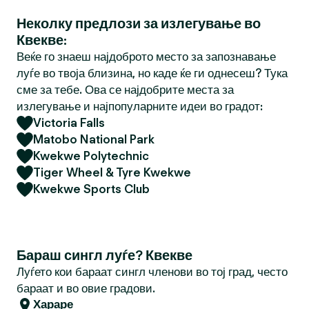
Неколку предлози за излегување во
Квекве:
Веќе го знаеш најдоброто место за запознавање
луѓе во твоја близина, но каде ќе ги однесеш? Тука
сме за тебе. Ова се најдобрите места за
излегување и најпопуларните идеи во градот:
Victoria Falls
Matobo National Park
Kwekwe Polytechnic
Tiger Wheel & Tyre Kwekwe
Kwekwe Sports Club
Бараш сингл луѓе? Квекве
Луѓето кои бараат сингл членови во тој град, често
бараат и во овие градови.
Хараре