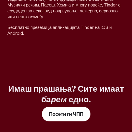
Музички режим, Пасош, Хемија и многу повеќе, Tinder е
создаден за секој вид поврзување: лежерно, сериозно
или нешто измеѓу.
Бесплатно преземи ја апликацијата Tinder на iOS и
Android.
Имаш прашања? Сите имаат
барем
едно.
Посети ги ЧПП