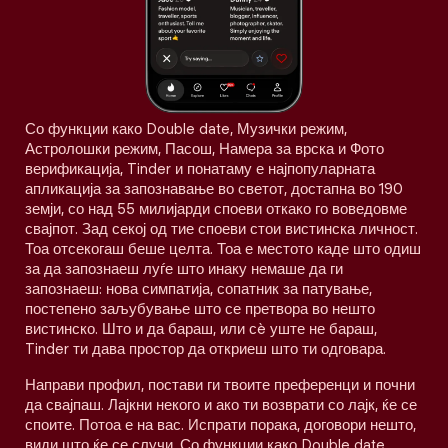
Со функции како Double date, Музички режим,
Астролошки режим, Пасош, Намера за врска и Фото
верификација, Tinder и понатаму е најпопуларната
апликација за запознавање во светот, достапна во 190
земји, со над 55 милијарди споеви откако го воведовме
свајпот. Зад секој од тие споеви стои вистинска личност.
Тоа отсекогаш беше целта. Тоа е местото каде што одиш
за да запознаеш луѓе што инаку немаше да ги
запознаеш: нова симпатија, сопатник за патување,
постепено заљубување што се претвора во нешто
вистинско. Што и да бараш, или сè уште не бараш,
Tinder ти дава простор да откриеш што ти одговара.
Направи профил, постави ги твоите преференци и почни
да свајпаш. Лајкни некого и ако ти возврати со лајк, ќе се
споите. Потоа е на вас. Испрати порака, договори нешто,
види што ќе се случи. Со функции како Double date,