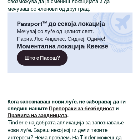
овозможува да ја смениш локацијата и да
мечуваш со членови од друг град.
Passport™ до секоја локација
Мечувај со луѓе од целиот свет.
Париз, Лос Анџелес, Сиднеј, Одиме!
Моментална локација
:
Квекве
Што е Пасош?
Кога запознаваш нови луѓе, не заборавај да ги
следиш нашите
Препораки за безбедност
и
Правила на заедницата
.
Tinder е најдобрата апликација за запознавање
нови луѓе. Бараш некој кој ги дели твоите
интереси? Нема проблем. На Tinder можеш да