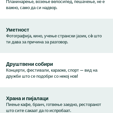
Планинарење, возење велосипед, пешачење, не е
важно, само да си надвор.
Уметност
Фотографија, кино, учење странски јазик, сè што
ти дава за причина за разговор.
Друштвени собири
Концерти, фестивали, караоке, спорт — вид на
дружби што се подобри со некој нов!
Храна и пијалаци
Пиење кафе, бранч, готвење заедно, ресторанот
што сите сакаат да го испробаат.