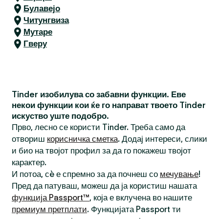
Булавејо
Читунгвиза
Мутаре
Гверу
Tinder изобилува со забавни функции. Еве
некои функции кои ќе го направат твоето Tinder
искуство уште подобро.
Прво, лесно се користи Tinder. Треба само да
отвориш
корисничка сметка
. Додај интереси, слики
и био на твојот профил за да го покажеш твојот
карактер.
И потоа, сè е спремно за да почнеш со
мечување
!
Пред да патуваш, можеш да ја користиш нашата
функција Passport™
, која е вклучена во нашите
премиум претплати
. Функцијата Passport ти