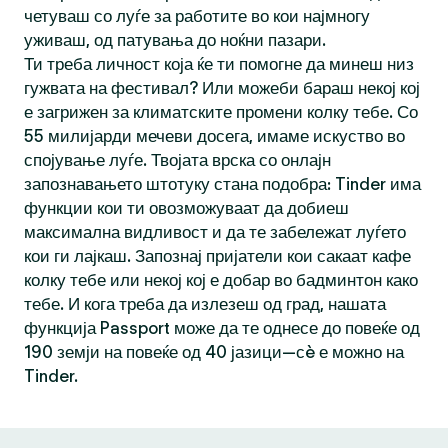
четуваш со луѓе за работите во кои најмногу
уживаш, од патувања до ноќни пазари.
Ти треба личност која ќе ти помогне да минеш низ
гужвата на фестивал? Или можеби бараш некој кој
е загрижен за климатските промени колку тебе. Со
55 милијарди мечеви досега, имаме искуство во
спојување луѓе. Твојата врска со онлајн
запознавањето штотуку стана подобра: Tinder има
функции кои ти овозможуваат да добиеш
максимална видливост и да те забележат луѓето
кои ги лајкаш. Запознај пријатели кои сакаат кафе
колку тебе или некој кој е добар во бадминтон како
тебе. И кога треба да излезеш од град, нашата
функција Passport може да те однесе до повеќе од
190 земји на повеќе од 40 јазици—сè е можно на
Tinder.