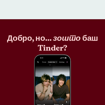
Добро, но…
зошто
баш
Tinder?