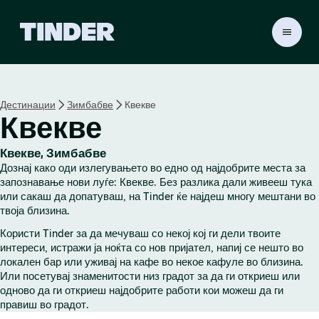
T
i
n
d
e
Дестинации
Зимбабве
Квекве
r
Квекве
H
o
m
Квекве, Зимбабве
e
Дознај како оди излегувањето во едно од најдобрите места за
запознавање нови луѓе: Квекве. Без разлика дали живееш тука
или сакаш да допатуваш, на Tinder ќе најдеш многу мештани во
твоја близина.
Користи Tinder за да мечуваш со некој кој ги дели твоите
интереси, истражи ја ноќта со нов пријател, напиј се нешто во
локален бар или уживај на кафе во некое кафуле во близина.
Или посетувај знаменитости низ градот за да ги откриеш или
одново да ги откриеш најдобрите работи кои можеш да ги
правиш во градот.