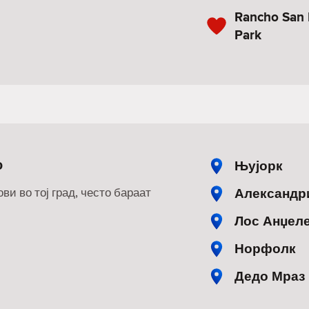
Rancho San 
Park
о
Њујорк
Александр
ви во тој град, често бараат
Лос Анџел
Норфолк
Дедо Мраз