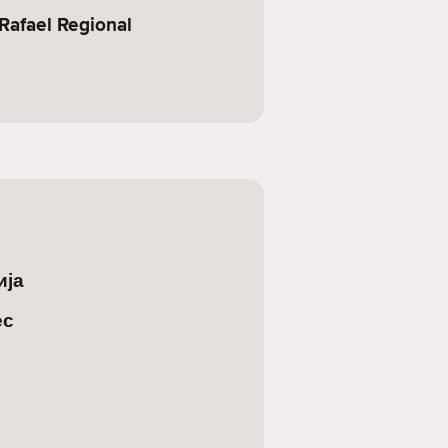
Rafael Regional
ија
ес