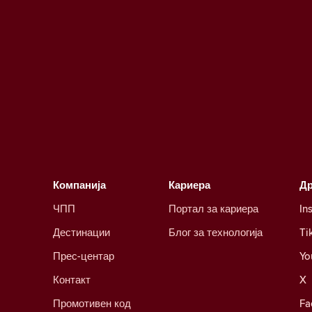
Компанија
Кариера
Д
ЧПП
Портал за кариера
In
Дестинации
Блог за технологија
Ti
Прес-центар
Yo
Контакт
X
Промотивен код
Fa