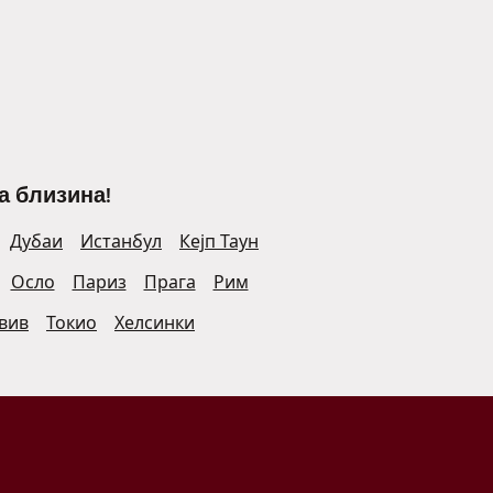
а близина!
Дубаи
Истанбул
Кејп Таун
Осло
Париз
Прага
Рим
Авив
Токио
Хелсинки