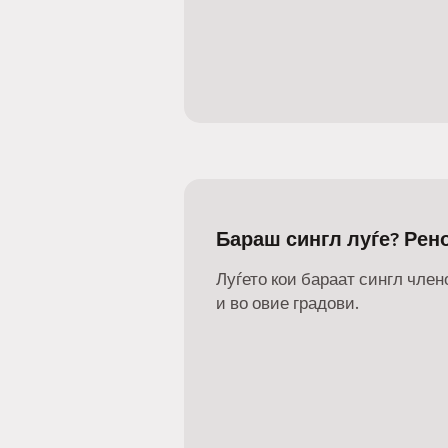
Бараш сингл луѓе? Рен
Луѓето кои бараат сингл члено
и во овие градови.