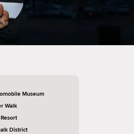
utomobile Museum
er Walk
 Resort
lk District