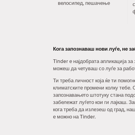
велосипед, пешачење
с
Кога запознаваш нови луѓе, не з
Tinder е најдобрата апликација за
можеш да четуваш со луѓе за рабо
Ти треба личност која ќе ти помог
климатските промени колку тебе. С
запознавањето штотуку стана под
забележат луѓето кои ги лајкаш. За
кога треба да излезеш од град, на
е можно на Tinder.