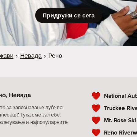
Придружи се сега
жави
›
Невада
›
Рено
но, Невада
National A
то за запознавање луѓе во
Truckee Riv
однесеш? Тука сме за тебе.
Mt. Rose Ski
излегување и најпопуларните
Reno Riverwa