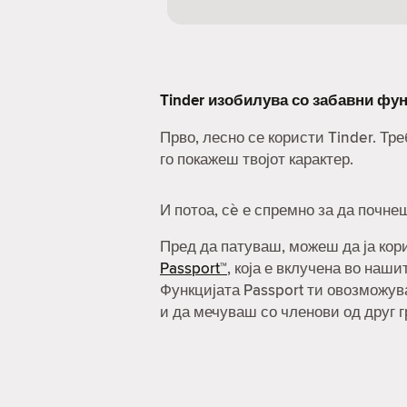
Tinder изобилува со забавни фун
Прво, лесно се користи Tinder. Т
го покажеш твојот карактер.
И потоа, сè е спремно за да почне
Пред да патуваш, можеш да ја ко
Passport™
, која е вклучена во наш
Функцијата Passport ти овозможув
и да мечуваш со членови од друг г