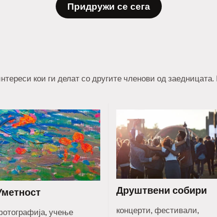
Придружи се сега
нтереси кои ги делат со другите членови од заедницата.
Друштвени собири
Уметност
концерти, фестивали,
фотографија, учење