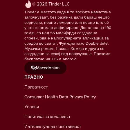
© 2026 Tinder LLC
Tinder е местото каде што врските навистина
започнуваат, без разлика дали бараш нешто
сериозно, нешто лежерно или нешто што сè
уште го немаш дефинирано. Достапна во 190
земји, со над 55 милијарди создадени
споеви, ова е најпопуларната апликација за
средби во светот. Функции како Double date,
Музички режим, Пасош, Хемија и други се
создадени за секој вид поврзување. Преземи
бесплатно на iOS и Android.
Macedonian
ПРАВНО
Приватност
Consumer Health Data Privacy Policy
Услови
Политика за колачиња
Интелектуална сопственост