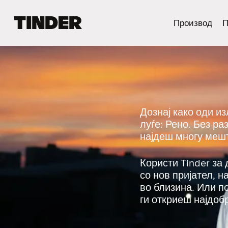
T
Производ
П
i
n
d
e
r
H
o
m
Дознај како оди и
e
луѓе: Рено. Без р
најдеш многу мешт
Користи Tinder за 
со нов пријател, 
во близина. Или п
ги откриеш најдоб