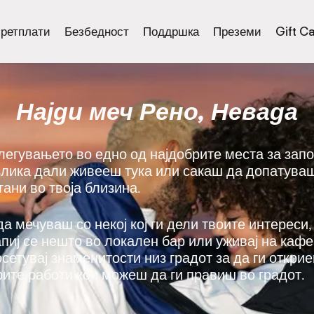
ретплати
Безбедност
Поддршка
Преземи
Gift C
Најди меч Рено, Невада
злегувањето во едно од најдобрите места за за
азлика дали живееш тука или сакаш да допатуваш,
ани во твоја близина.
да мечуваш со некој кој ги дели твоите интереси,
напиј се нешто во локален бар или уживај на каф
осетувај знаменитости низ градот за да ги откри
рите работи кои можеш да ги правиш во градот.