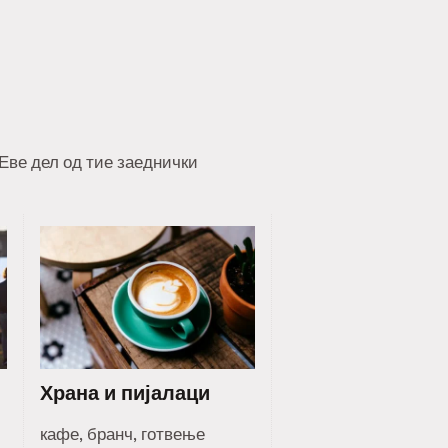
 Еве дел од тие заеднички
Храна и пијалаци
кафе, бранч, готвење