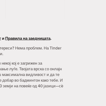
т
и
Правила на заедницата
.
интереси? Нема проблем. На Tinder
и.
екој кој е загрижен за
ње луѓе. Твојата врска со онлајн
ш максимална видливост и да те
 е добар во бадминтон како тебе. И
90 земји на повеќе од 40 јазици—сè