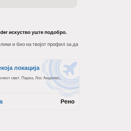
nder искуство уште подобро.
слики и био на твојот профил за да
екоја локација
елиот свет. Париз, Лос Анџелес,
а
Рено