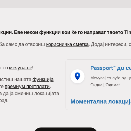
кции. Еве некои функции кои ќе го направат твоето Ti
реба само да отвориш
корисничка сметка
. Додај интереси, 
Passport™ до с
ш со
мечување
!
Мечувај со луѓе од ц
ристиш нашата
функција
Сиднеј, Одиме!
ите
премиум претплати
.
а да ја смениш локацијата
рад.
Моментална локациј