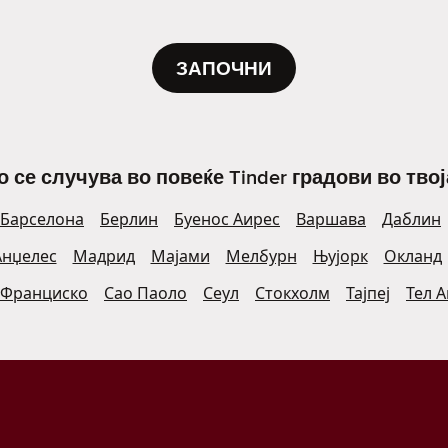
ЗАПОЧНИ
о се случува во повеќе Tinder градови во твој
Барселона
Берлин
Буенос Аирес
Варшава
Даблин
Анџелес
Мадрид
Мајами
Мелбурн
Њујорк
Окланд
 Франциско
Сао Паоло
Сеул
Стокхолм
Тајпеј
Тел 