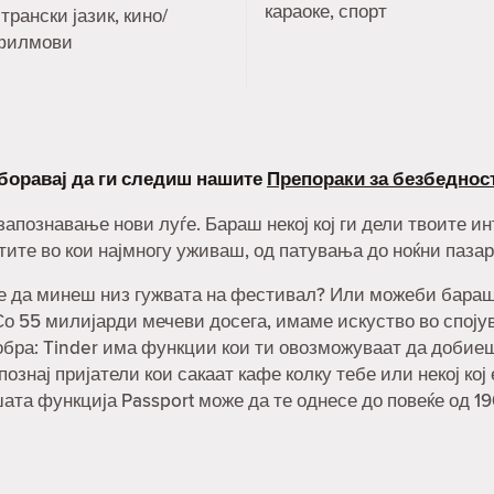
караоке, спорт
трански јазик, кино/
филмови
аборавај да ги следиш нашите
Препораки за безбеднос
 запознавање нови луѓе. Бараш некој кој ги дели твоите 
тите во кои најмногу уживаш, од патувања до ноќни пазар
не да минеш низ гужвата на фестивал? Или можеби бараш н
о 55 милијарди мечеви досега, имаме искуство во спојува
обра: Tinder има функции кои ти овозможуваат да добие
познај пријатели кои сакаат кафе колку тебе или некој кој
шата функција Passport може да те однесе до повеќе од 1