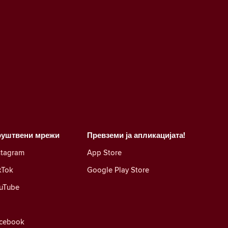
руштвени мрежи
Превземи ја апликацијата!
stagram
App Store
kTok
Google Play Store
uTube
cebook