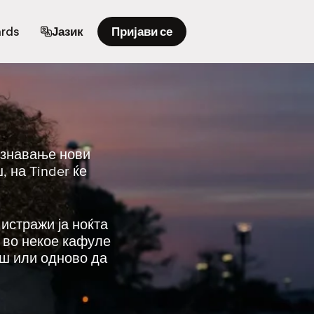
ards
Јазик
Пријави се
познавање нови
 на Tinder ќе
 истражи ја ноќта
е во некое кафуле
еш или одново да