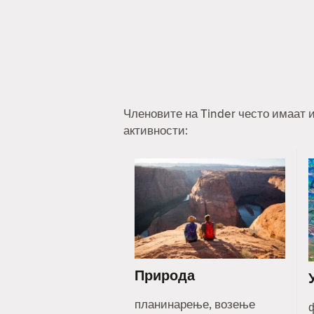
Членовите на Tinder често имаат и
активности:
Природа
планинарење, возење