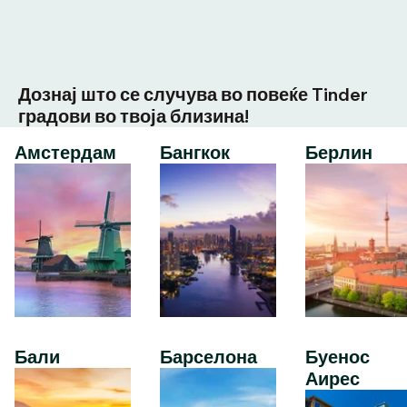
Дознај што се случува во повеќе Tinder
градови во твоја близина!
Амстердам
Бангкок
Берлин
Бали
Барселона
Буенос
Аирес