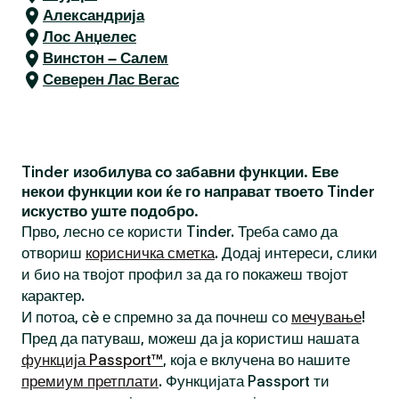
Александрија
Лос Анџелес
Винстон – Салем
Северен Лас Вегас
Tinder изобилува со забавни функции. Еве
некои функции кои ќе го направат твоето Tinder
искуство уште подобро.
Прво, лесно се користи Tinder. Треба само да
отвориш
корисничка сметка
. Додај интереси, слики
и био на твојот профил за да го покажеш твојот
карактер.
И потоа, сè е спремно за да почнеш со
мечување
!
Пред да патуваш, можеш да ја користиш нашата
функција Passport™
, која е вклучена во нашите
премиум претплати
. Функцијата Passport ти