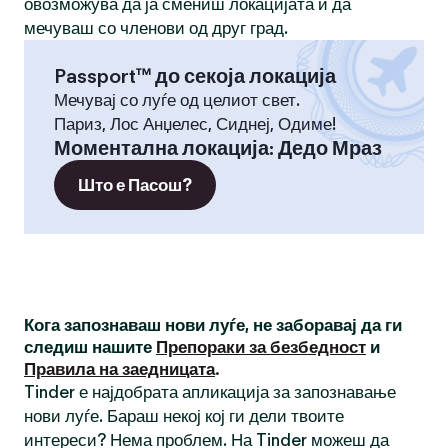
овозможува да ја смениш локацијата и да
мечуваш со членови од друг град.
Passport™ до секоја локација
Мечувај со луѓе од целиот свет.
Париз, Лос Анџелес, Сиднеј, Одиме!
Моментална локација
:
Дедо Мраз
Што е Пасош?
Кога запознаваш нови луѓе, не заборавај да ги
следиш нашите
Препораки за безбедност
и
Правила на заедницата
.
Tinder е најдобрата апликација за запознавање
нови луѓе. Бараш некој кој ги дели твоите
интереси? Нема проблем. На Tinder можеш да