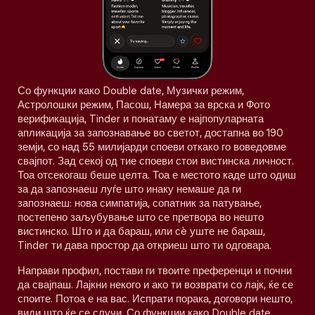
Со функции како Double date, Музички режим,
Астролошки режим, Пасош, Намера за врска и Фото
верификација, Tinder и понатаму е најпопуларната
апликација за запознавање во светот, достапна во 190
земји, со над 55 милијарди споеви откако го воведовме
свајпот. Зад секој од тие споеви стои вистинска личност.
Тоа отсекогаш беше целта. Тоа е местото каде што одиш
за да запознаеш луѓе што инаку немаше да ги
запознаеш: нова симпатија, сопатник за патување,
постепено заљубување што се претвора во нешто
вистинско. Што и да бараш, или сè уште не бараш,
Tinder ти дава простор да откриеш што ти одговара.
Направи профил, постави ги твоите преференци и почни
да свајпаш. Лајкни некого и ако ти возврати со лајк, ќе се
споите. Потоа е на вас. Испрати порака, договори нешто,
види што ќе се случи. Со функции како Double date,