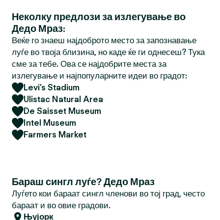
Неколку предлози за излегување во
Дедо Мраз:
Веќе го знаеш најдоброто место за запознавање
луѓе во твоја близина, но каде ќе ги однесеш? Тука
сме за тебе. Ова се најдобрите места за
излегување и најпопуларните идеи во градот:
Levi’s Stadium
Ulistac Natural Area
De Saisset Museum
Intel Museum
Farmers Market
Бараш сингл луѓе? Дедо Мраз
Луѓето кои бараат сингл членови во тој град, често
бараат и во овие градови.
Њујорк