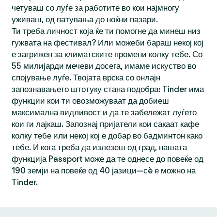
четуваш со луѓе за работите во кои најмногу
уживаш, од патувања до ноќни пазари.
Ти треба личност која ќе ти помогне да минеш низ
гужвата на фестивал? Или можеби бараш некој кој
е загрижен за климатските промени колку тебе. Со
55 милијарди мечеви досега, имаме искуство во
спојување луѓе. Твојата врска со онлајн
запознавањето штотуку стана подобра: Tinder има
функции кои ти овозможуваат да добиеш
максимална видливост и да те забележат луѓето
кои ги лајкаш. Запознај пријатели кои сакаат кафе
колку тебе или некој кој е добар во бадминтон како
тебе. И кога треба да излезеш од град, нашата
функција Passport може да те однесе до повеќе од
190 земји на повеќе од 40 јазици—сè е можно на
Tinder.