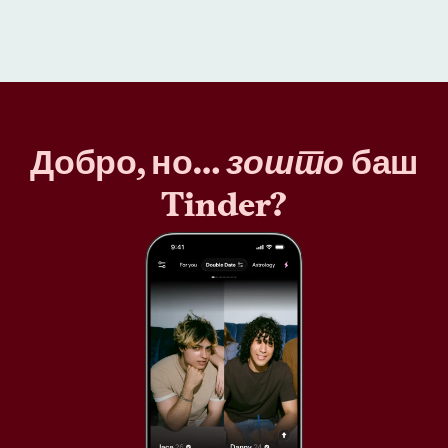
Добро, но…
зошто
баш
Tinder?