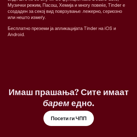
Музички режим, Пасош, Хемија и многу повеќе, Tinder е
создаден за секој вид поврзување: лежерно, сериозно
или нешто измеѓу.
Бесплатно преземи ја апликацијата Tinder на iOS и
Android.
Имаш прашања? Сите имаат
барем
едно.
Посети ги ЧПП