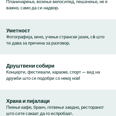
Планинарење, возење велосипед, пешачење, не е
важно, само да си надвор.
Уметност
Фотографија, кино, учење странски јазик, сè што
ти дава за причина за разговор.
Друштвени собири
Концерти, фестивали, караоке, спорт — вид на
дружби што се подобри со некој нов!
Храна и пијалаци
Пиење кафе, бранч, готвење заедно, ресторанот
што сите сакаат да го испробаат.