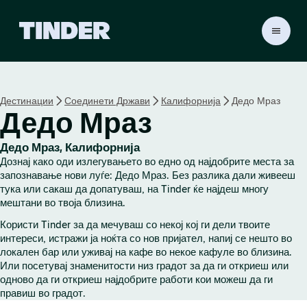
T
i
n
d
e
Дестинации
Соединети Држави
Калифорнија
Дедо Мраз
r
Дедо Мраз
H
o
m
Дедо Мраз, Калифорнија
e
Дознај како оди излегувањето во едно од најдобрите места за
запознавање нови луѓе: Дедо Мраз. Без разлика дали живееш
тука или сакаш да допатуваш, на Tinder ќе најдеш многу
мештани во твоја близина.
Користи Tinder за да мечуваш со некој кој ги дели твоите
интереси, истражи ја ноќта со нов пријател, напиј се нешто во
локален бар или уживај на кафе во некое кафуле во близина.
Или посетувај знаменитости низ градот за да ги откриеш или
одново да ги откриеш најдобрите работи кои можеш да ги
правиш во градот.