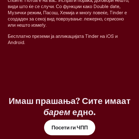
споите. Потоа е на вас. Испрати порака, договори нешто,
види што ќе се случи. Со функции како Double date,
Музички режим, Пасош, Хемија и многу повеќе, Tinder е
создаден за секој вид поврзување: лежерно, сериозно
или нешто измеѓу.
Бесплатно преземи ја апликацијата Tinder на iOS и
Android.
Имаш прашања? Сите имаат
барем
едно.
Посети ги ЧПП