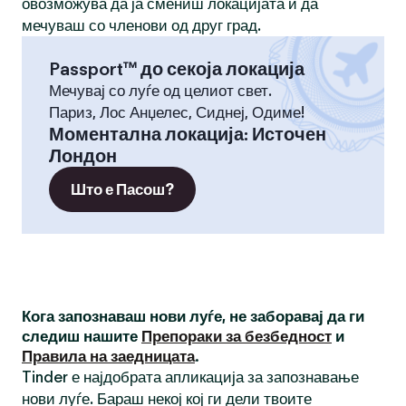
овозможува да ја смениш локацијата и да
мечуваш со членови од друг град.
Passport™ до секоја локација
Мечувај со луѓе од целиот свет.
Париз, Лос Анџелес, Сиднеј, Одиме!
Моментална локација
:
Источен
Лондон
Што е Пасош?
Кога запознаваш нови луѓе, не заборавај да ги
следиш нашите
Препораки за безбедност
и
Правила на заедницата
.
Tinder е најдобрата апликација за запознавање
нови луѓе. Бараш некој кој ги дели твоите