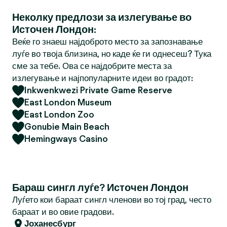
Неколку предлози за излегување во
Источен Лондон:
Веќе го знаеш најдоброто место за запознавање
луѓе во твоја близина, но каде ќе ги однесеш? Тука
сме за тебе. Ова се најдобрите места за
излегување и најпопуларните идеи во градот:
Inkwenkwezi Private Game Reserve
East London Museum
East London Zoo
Gonubie Main Beach
Hemingways Casino
Бараш сингл луѓе? Источен Лондон
Луѓето кои бараат сингл членови во тој град, често
бараат и во овие градови.
Јоханесбург