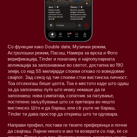
Со функции како Double date, Музички режим,
Астролошки режим, Пасош, Намера за врска и Фото
верификација, Tinder и понатаму е најпопуларната
апликација за запознавање во светот, достапна во 190
земји, со над 55 милијарди споеви откако го воведовме
свајпот. Зад секој од тие споеви стои вистинска личност.
Тоа отсекогаш беше целта. Тоа е местото каде што одиш
за да запознаеш луѓе што инаку немаше да ги
запознаеш: нова симпатија, сопатник за патување,
постепено заљубување што се претвора во нешто
вистинско. Што и да бараш, или сè уште не бараш,
Tinder ти дава простор да откриеш што ти одговара.
Направи профил, постави ги твоите преференци и почни
да свајпаш. Лајкни некого и ако ти возврати со лајк, ќе се