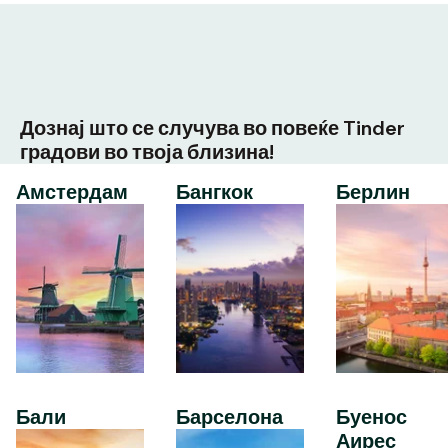
Дознај што се случува во повеќе Tinder
градови во твоја близина!
Амстердам
Бангкок
Берлин
Бали
Барселона
Буенос
Аирес