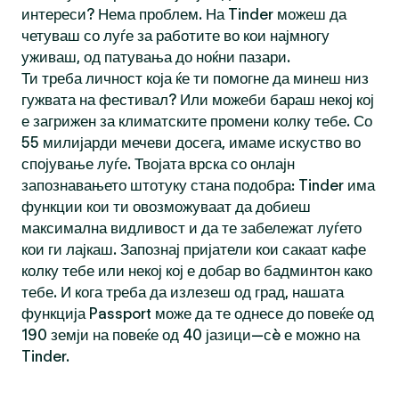
интереси? Нема проблем. На Tinder можеш да
четуваш со луѓе за работите во кои најмногу
уживаш, од патувања до ноќни пазари.
Ти треба личност која ќе ти помогне да минеш низ
гужвата на фестивал? Или можеби бараш некој кој
е загрижен за климатските промени колку тебе. Со
55 милијарди мечеви досега, имаме искуство во
спојување луѓе. Твојата врска со онлајн
запознавањето штотуку стана подобра: Tinder има
функции кои ти овозможуваат да добиеш
максимална видливост и да те забележат луѓето
кои ги лајкаш. Запознај пријатели кои сакаат кафе
колку тебе или некој кој е добар во бадминтон како
тебе. И кога треба да излезеш од град, нашата
функција Passport може да те однесе до повеќе од
190 земји на повеќе од 40 јазици—сè е можно на
Tinder.