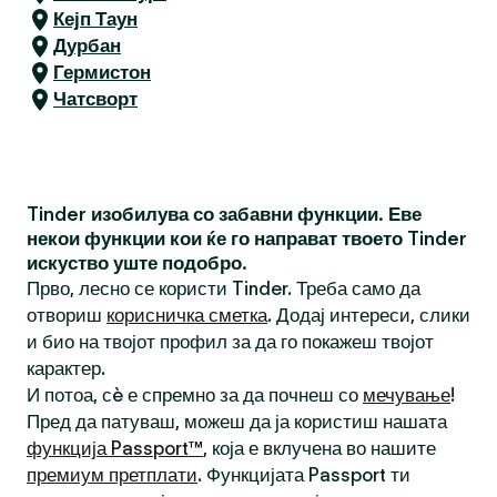
Кејп Таун
Дурбан
Гермистон
Чатсворт
Tinder изобилува со забавни функции. Еве
некои функции кои ќе го направат твоето Tinder
искуство уште подобро.
Прво, лесно се користи Tinder. Треба само да
отвориш
корисничка сметка
. Додај интереси, слики
и био на твојот профил за да го покажеш твојот
карактер.
И потоа, сè е спремно за да почнеш со
мечување
!
Пред да патуваш, можеш да ја користиш нашата
функција Passport™
, која е вклучена во нашите
премиум претплати
. Функцијата Passport ти