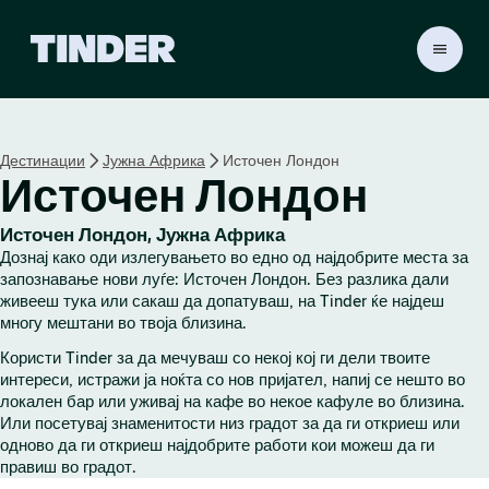
T
i
n
d
e
Дестинации
Јужна Африка
Источен Лондон
r
Источен Лондон
H
o
m
Источен Лондон, Јужна Африка
e
Дознај како оди излегувањето во едно од најдобрите места за
запознавање нови луѓе: Источен Лондон. Без разлика дали
живееш тука или сакаш да допатуваш, на Tinder ќе најдеш
многу мештани во твоја близина.
Користи Tinder за да мечуваш со некој кој ги дели твоите
интереси, истражи ја ноќта со нов пријател, напиј се нешто во
локален бар или уживај на кафе во некое кафуле во близина.
Или посетувај знаменитости низ градот за да ги откриеш или
одново да ги откриеш најдобрите работи кои можеш да ги
правиш во градот.