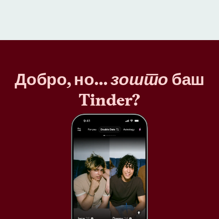
Добро, но…
зошто
баш
Tinder?