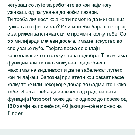
четуваш со луѓе за работите во кои најмногу
уживаш, од патувања до ноќни пазари.
Ти треба личност која ќе ти помогне да минеш низ
гужвата на фестивал? Или можеби бараш некој кој
е загрижен за климатските промени колку тебе. Со
55 милијарди мечеви досега, имаме искуство во
спојување луѓе. Твојата врска со онлајн
запознавањето штотуку стана подобра: Tinder има
функции кои ти овозможуваат да добиеш
максимална видливост и да те забележат луѓето
кои ги лајкаш. Запознај пријатели кои сакаат кафе
колку тебе или некој кој е добар во бадминтон како
тебе. И кога треба да излезеш од град, нашата
функција Passport може да те однесе до повеќе од
190 земји на повеќе од 40 јазици—сè е можно на
Tinder.