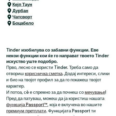
Кејп Таун
Дурбан
Чатсворт
Боцабело
Tinder изобилува со забавни функции. Еве
некои функции кои ќе го направат твоето Tinder
искуство уште подобро.
Прво, лесно се користи Tinder. Треба само да
отвориш
корисничка сметка
. Додај интереси, слики
и био на твојот профил за да го покажеш твојот
карактер.
И потоа, сè е спремно за да почнеш со
мечување
!
Пред да патуваш, можеш да ја користиш нашата
функција Passport™
, која е вклучена во нашите
премиум претплати
. Функцијата Passport ти