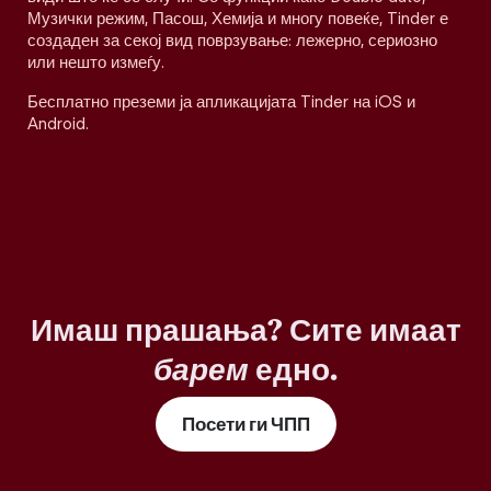
Музички режим, Пасош, Хемија и многу повеќе, Tinder е
создаден за секој вид поврзување: лежерно, сериозно
или нешто измеѓу.
Бесплатно преземи ја апликацијата Tinder на iOS и
Android.
Имаш прашања? Сите имаат
барем
едно.
Посети ги ЧПП