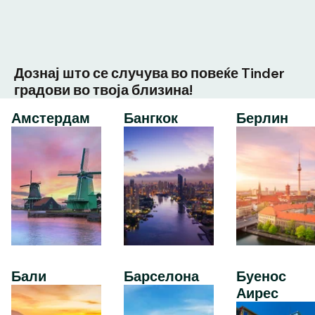
Дознај што се случува во повеќе Tinder
градови во твоја близина!
Амстердам
Бангкок
Берлин
Бали
Барселона
Буенос
Аирес