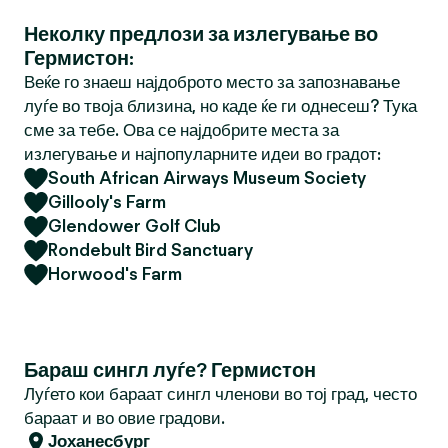
Неколку предлози за излегување во
Гермистон:
Веќе го знаеш најдоброто место за запознавање
луѓе во твоја близина, но каде ќе ги однесеш? Тука
сме за тебе. Ова се најдобрите места за
излегување и најпопуларните идеи во градот:
South African Airways Museum Society
Gillooly's Farm
Glendower Golf Club
Rondebult Bird Sanctuary
Horwood's Farm
Бараш сингл луѓе? Гермистон
Луѓето кои бараат сингл членови во тој град, често
бараат и во овие градови.
Јоханесбург