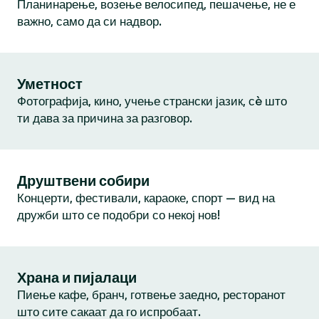
Планинарење, возење велосипед, пешачење, не е
важно, само да си надвор.
Уметност
Фотографија, кино, учење странски јазик, сè што
ти дава за причина за разговор.
Друштвени собири
Концерти, фестивали, караоке, спорт — вид на
дружби што се подобри со некој нов!
Храна и пијалаци
Пиење кафе, бранч, готвење заедно, ресторанот
што сите сакаат да го испробаат.