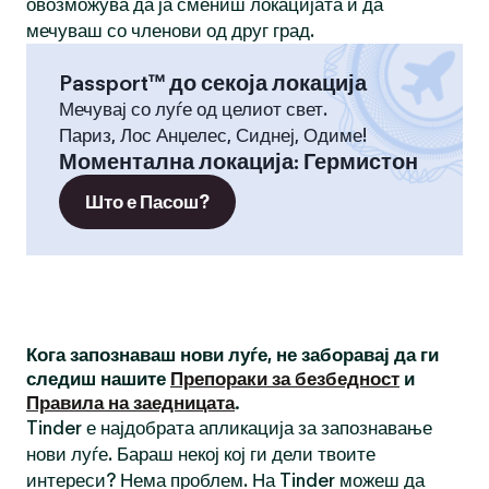
овозможува да ја смениш локацијата и да
мечуваш со членови од друг град.
Passport™ до секоја локација
Мечувај со луѓе од целиот свет.
Париз, Лос Анџелес, Сиднеј, Одиме!
Моментална локација
:
Гермистон
Што е Пасош?
Кога запознаваш нови луѓе, не заборавај да ги
следиш нашите
Препораки за безбедност
и
Правила на заедницата
.
Tinder е најдобрата апликација за запознавање
нови луѓе. Бараш некој кој ги дели твоите
интереси? Нема проблем. На Tinder можеш да