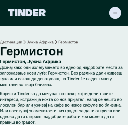
T
i
n
d
e
Дестинации
Јужна Африка
Гермистон
r
Гермистон
H
o
m
Гермистон, Јужна Африка
e
Дознај како оди излегувањето во едно од најдобрите места за
запознавање нови луѓе: Гермистон. Без разлика дали живееш
тука или сакаш да допатуваш, на Tinder ќе најдеш многу
мештани во твоја близина.
Користи Tinder за да мечуваш со некој кој ги дели твоите
интереси, истражи ја ноќта со нов пријател, напиј се нешто во
локален бар или уживај на кафе во некое кафуле во близина.
Или посетувај знаменитости низ градот за да ги откриеш или
одново да ги откриеш најдобрите работи кои можеш да ги
правиш во градот.