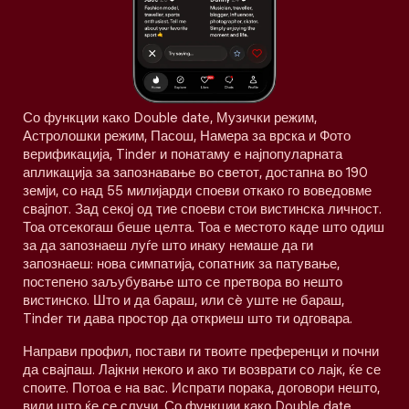
Со функции како Double date, Музички режим,
Астролошки режим, Пасош, Намера за врска и Фото
верификација, Tinder и понатаму е најпопуларната
апликација за запознавање во светот, достапна во 190
земји, со над 55 милијарди споеви откако го воведовме
свајпот. Зад секој од тие споеви стои вистинска личност.
Тоа отсекогаш беше целта. Тоа е местото каде што одиш
за да запознаеш луѓе што инаку немаше да ги
запознаеш: нова симпатија, сопатник за патување,
постепено заљубување што се претвора во нешто
вистинско. Што и да бараш, или сè уште не бараш,
Tinder ти дава простор да откриеш што ти одговара.
Направи профил, постави ги твоите преференци и почни
да свајпаш. Лајкни некого и ако ти возврати со лајк, ќе се
споите. Потоа е на вас. Испрати порака, договори нешто,
види што ќе се случи. Со функции како Double date,