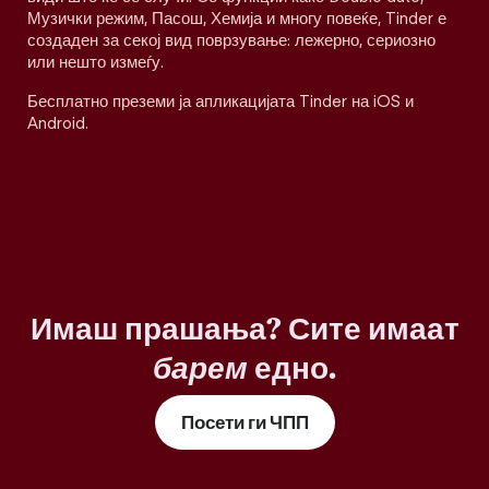
Музички режим, Пасош, Хемија и многу повеќе, Tinder е
создаден за секој вид поврзување: лежерно, сериозно
или нешто измеѓу.
Бесплатно преземи ја апликацијата Tinder на iOS и
Android.
Имаш прашања? Сите имаат
барем
едно.
Посети ги ЧПП