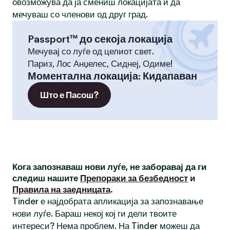
овозможува да ја смениш локацијата и да
мечуваш со членови од друг град.
Passport™ до секоја локација
Мечувај со луѓе од целиот свет.
Париз, Лос Анџелес, Сиднеј, Одиме!
Моментална локација
:
Кидапаван
Што е Пасош?
Кога запознаваш нови луѓе, не заборавај да ги
следиш нашите
Препораки за безбедност
и
Правила на заедницата
.
Tinder е најдобрата апликација за запознавање
нови луѓе. Бараш некој кој ги дели твоите
интереси? Нема проблем. На Tinder можеш да