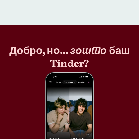
Добро, но…
зошто
баш
Tinder?