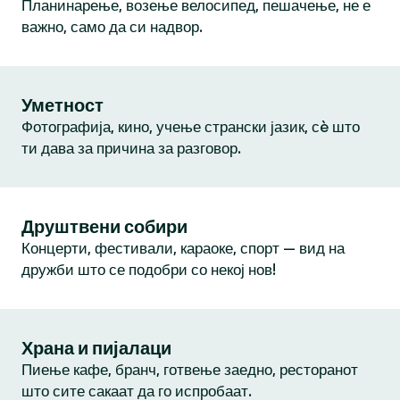
Планинарење, возење велосипед, пешачење, не е
важно, само да си надвор.
Уметност
Фотографија, кино, учење странски јазик, сè што
ти дава за причина за разговор.
Друштвени собири
Концерти, фестивали, караоке, спорт — вид на
дружби што се подобри со некој нов!
Храна и пијалаци
Пиење кафе, бранч, готвење заедно, ресторанот
што сите сакаат да го испробаат.