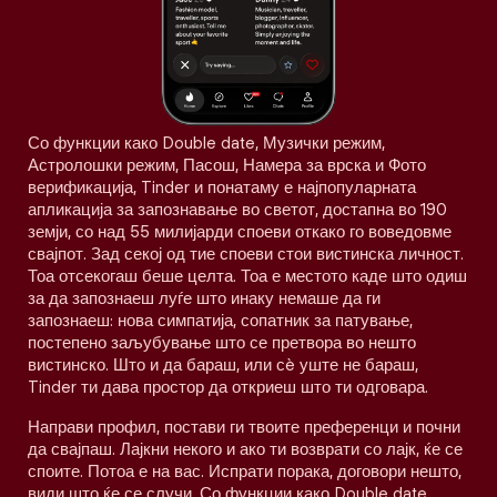
Со функции како Double date, Музички режим,
Астролошки режим, Пасош, Намера за врска и Фото
верификација, Tinder и понатаму е најпопуларната
апликација за запознавање во светот, достапна во 190
земји, со над 55 милијарди споеви откако го воведовме
свајпот. Зад секој од тие споеви стои вистинска личност.
Тоа отсекогаш беше целта. Тоа е местото каде што одиш
за да запознаеш луѓе што инаку немаше да ги
запознаеш: нова симпатија, сопатник за патување,
постепено заљубување што се претвора во нешто
вистинско. Што и да бараш, или сè уште не бараш,
Tinder ти дава простор да откриеш што ти одговара.
Направи профил, постави ги твоите преференци и почни
да свајпаш. Лајкни некого и ако ти возврати со лајк, ќе се
споите. Потоа е на вас. Испрати порака, договори нешто,
види што ќе се случи. Со функции како Double date,