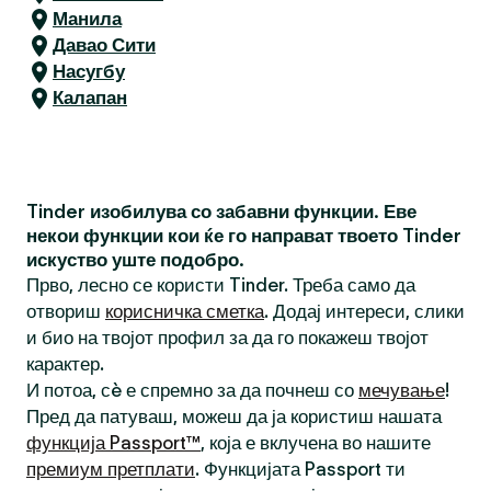
Манила
Давао Сити
Насугбу
Калапан
Tinder изобилува со забавни функции. Еве
некои функции кои ќе го направат твоето Tinder
искуство уште подобро.
Прво, лесно се користи Tinder. Треба само да
отвориш
корисничка сметка
. Додај интереси, слики
и био на твојот профил за да го покажеш твојот
карактер.
И потоа, сè е спремно за да почнеш со
мечување
!
Пред да патуваш, можеш да ја користиш нашата
функција Passport™
, која е вклучена во нашите
премиум претплати
. Функцијата Passport ти