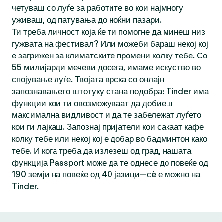
четуваш со луѓе за работите во кои најмногу
уживаш, од патувања до ноќни пазари.
Ти треба личност која ќе ти помогне да минеш низ
гужвата на фестивал? Или можеби бараш некој кој
е загрижен за климатските промени колку тебе. Со
55 милијарди мечеви досега, имаме искуство во
спојување луѓе. Твојата врска со онлајн
запознавањето штотуку стана подобра: Tinder има
функции кои ти овозможуваат да добиеш
максимална видливост и да те забележат луѓето
кои ги лајкаш. Запознај пријатели кои сакаат кафе
колку тебе или некој кој е добар во бадминтон како
тебе. И кога треба да излезеш од град, нашата
функција Passport може да те однесе до повеќе од
190 земји на повеќе од 40 јазици—сè е можно на
Tinder.