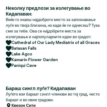
Неколку предлози за излегување во
Кидапаван:
Веќе го знаеш најдоброто место за запознавање
луѓе во твоја близина, но каде ќе ги однесеш? Тука
сме за тебе. Ова се најдобрите места за
излегување и најпопуларните идеи во градот:
Cathedral of Our Lady Mediatrix of all Graces
Batasan Falls
Lake Agco
Kamarin Flower Garden
Paniqui Cave
Бараш сингл луѓе? Кидапаван
Луѓето кои бараат сингл членови во тој град, често
бараат и во овие градови.
Квезон Сити