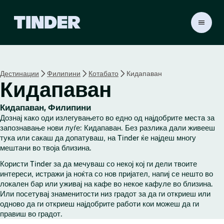
T
i
n
d
e
Дестинации
Филипини
Котабато
Кидапаван
r
Кидапаван
H
o
m
Кидапаван, Филипини
e
Дознај како оди излегувањето во едно од најдобрите места за
запознавање нови луѓе: Кидапаван. Без разлика дали живееш
тука или сакаш да допатуваш, на Tinder ќе најдеш многу
мештани во твоја близина.
Користи Tinder за да мечуваш со некој кој ги дели твоите
интереси, истражи ја ноќта со нов пријател, напиј се нешто во
локален бар или уживај на кафе во некое кафуле во близина.
Или посетувај знаменитости низ градот за да ги откриеш или
одново да ги откриеш најдобрите работи кои можеш да ги
правиш во градот.