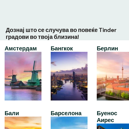
Дознај што се случува во повеќе Tinder
градови во твоја близина!
Амстердам
Бангкок
Берлин
Бали
Барселона
Буенос
Аирес