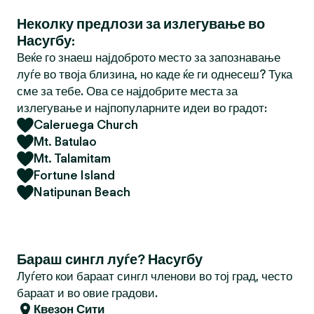
Неколку предлози за излегување во
Насугбу:
Веќе го знаеш најдоброто место за запознавање
луѓе во твоја близина, но каде ќе ги однесеш? Тука
сме за тебе. Ова се најдобрите места за
излегување и најпопуларните идеи во градот:
Caleruega Church
Mt. Batulao
Mt. Talamitam
Fortune Island
Natipunan Beach
Бараш сингл луѓе? Насугбу
Луѓето кои бараат сингл членови во тој град, често
бараат и во овие градови.
Квезон Сити