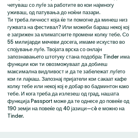
четуваш со луѓе за работите во кои најмногу
уживаш, од патувања до ноќни пазари.
Ти треба личност која ќе ти помогне да минеш низ
гужвата на фестивал? Или можеби бараш некој кој
е загрижен за климатските промени колку тебе. Со
55 милијарди мечеви досега, имаме искуство во
спојување луѓе. Твојата врска со онлајн
запознавањето штотуку стана подобра: Tinder има
функции кои ти овозможуваат да добиеш
максимална видливост и да те забележат луѓето
кои ги лајкаш. Запознај пријатели кои сакаат кафе
колку тебе или некој кој е добар во бадминтон како
тебе. И кога треба да излезеш од град, нашата
функција Passport може да те однесе до повеќе од
190 земји на повеќе од 40 јазици—сè е можно на
Tinder.