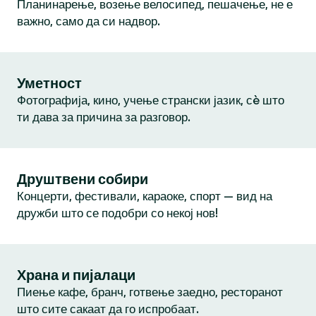
Планинарење, возење велосипед, пешачење, не е
важно, само да си надвор.
Уметност
Фотографија, кино, учење странски јазик, сè што
ти дава за причина за разговор.
Друштвени собири
Концерти, фестивали, караоке, спорт — вид на
дружби што се подобри со некој нов!
Храна и пијалаци
Пиење кафе, бранч, готвење заедно, ресторанот
што сите сакаат да го испробаат.