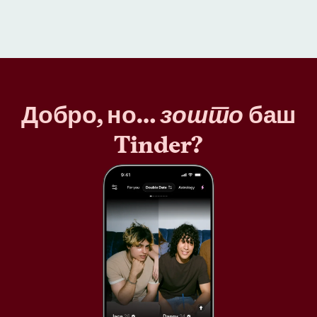
Добро, но…
зошто
баш
Tinder?