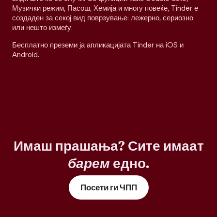
Музички режим, Пасош, Хемија и многу повеќе, Tinder е
создаден за секој вид поврзување: лежерно, сериозно
или нешто измеѓу.
Бесплатно преземи ја апликацијата Tinder на iOS и
Android.
Имаш прашања? Сите имаат
барем
едно.
Посети ги ЧПП