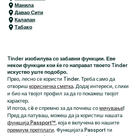
Манила
Давао Сити
Калапан
Табако
Tinder изобилува со забавни функции. Еве
некои функции кои ќе го направат твоето Tinder
искуство уште подобро.
Прво, лесно се користи Tinder. Треба само да
отвориш
корисничка сметка
. Додај интереси, слики
и био на твојот профил за да го покажеш твојот
карактер.
И потоа, сè е спремно за да почнеш со
мечување
!
Пред да патуваш, можеш да ја користиш нашата
функција Passport™
, која е вклучена во нашите
премиум претплати
. Функцијата Passport ти