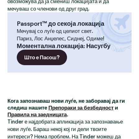
овозможува да ја смениш локацијата и да
мечуваш со членови од друг град.
Passport™ до секоја локација
Мечувај со луѓе од целиот свет.
Париз, Лос Анџелес, Сиднеј, Одиме!
Моментална локација
:
Насугбу
Што е Пасош?
Кога запознаваш нови луѓе, не заборавај да ги
следиш нашите
Препораки за безбедност
и
Правила на заедницата
.
Tinder е најдобрата апликација за запознавање
нови луѓе. Бараш некој кој ги дели твоите
интереси? Нема проблем. На Tinder можеш да