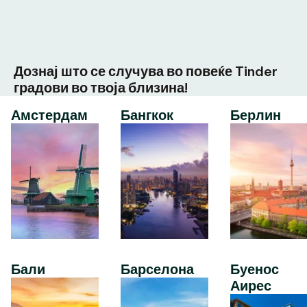
Дознај што се случува во повеќе Tinder
градови во твоја близина!
Амстердам
Бангкок
Берлин
Бали
Барселона
Буенос
Аирес