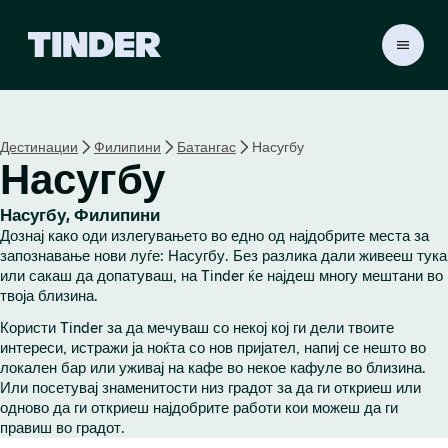
T
i
n
d
e
Дестинации
Филипини
Батангас
Насугбу
r
Насугбу
H
o
m
Насугбу, Филипини
e
Дознај како оди излегувањето во едно од најдобрите места за
запознавање нови луѓе: Насугбу. Без разлика дали живееш тука
или сакаш да допатуваш, на Tinder ќе најдеш многу мештани во
твоја близина.
Користи Tinder за да мечуваш со некој кој ги дели твоите
интереси, истражи ја ноќта со нов пријател, напиј се нешто во
локален бар или уживај на кафе во некое кафуле во близина.
Или посетувај знаменитости низ градот за да ги откриеш или
одново да ги откриеш најдобрите работи кои можеш да ги
правиш во градот.