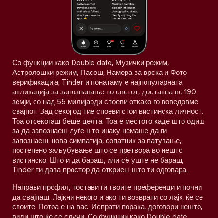
Со функции како Double date, Музички режим,
Астролошки режим, Пасош, Намера за врска и Фото
верификација, Tinder и понатаму е најпопуларната
апликација за запознавање во светот, достапна во 190
земји, со над 55 милијарди споеви откако го воведовме
свајпот. Зад секој од тие споеви стои вистинска личност.
Тоа отсекогаш беше целта. Тоа е местото каде што одиш
за да запознаеш луѓе што инаку немаше да ги
запознаеш: нова симпатија, сопатник за патување,
постепено заљубување што се претвора во нешто
вистинско. Што и да бараш, или сè уште не бараш,
Tinder ти дава простор да откриеш што ти одговара.
Направи профил, постави ги твоите преференци и почни
да свајпаш. Лајкни некого и ако ти возврати со лајк, ќе се
споите. Потоа е на вас. Испрати порака, договори нешто,
види што ќе се случи. Со функции како Double date,