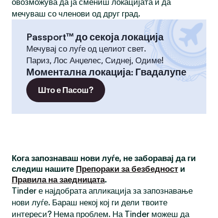
овозможува да ја смениш локацијата и да
мечуваш со членови од друг град.
Passport™ до секоја локација
Мечувај со луѓе од целиот свет.
Париз, Лос Анџелес, Сиднеј, Одиме!
Моментална локација
:
Гвадалупе
Што е Пасош?
Кога запознаваш нови луѓе, не заборавај да ги
следиш нашите
Препораки за безбедност
и
Правила на заедницата
.
Tinder е најдобрата апликација за запознавање
нови луѓе. Бараш некој кој ги дели твоите
интереси? Нема проблем. На Tinder можеш да