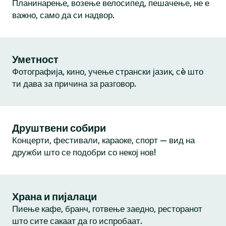
Планинарење, возење велосипед, пешачење, не е
важно, само да си надвор.
Уметност
Фотографија, кино, учење странски јазик, сè што
ти дава за причина за разговор.
Друштвени собири
Концерти, фестивали, караоке, спорт — вид на
дружби што се подобри со некој нов!
Храна и пијалаци
Пиење кафе, бранч, готвење заедно, ресторанот
што сите сакаат да го испробаат.