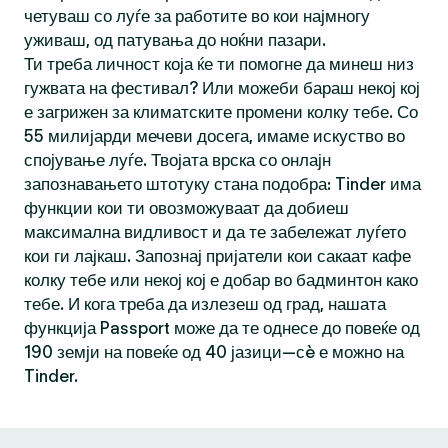
четуваш со луѓе за работите во кои најмногу
уживаш, од патувања до ноќни пазари.
Ти треба личност која ќе ти помогне да минеш низ
гужвата на фестивал? Или можеби бараш некој кој
е загрижен за климатските промени колку тебе. Со
55 милијарди мечеви досега, имаме искуство во
спојување луѓе. Твојата врска со онлајн
запознавањето штотуку стана подобра: Tinder има
функции кои ти овозможуваат да добиеш
максимална видливост и да те забележат луѓето
кои ги лајкаш. Запознај пријатели кои сакаат кафе
колку тебе или некој кој е добар во бадминтон како
тебе. И кога треба да излезеш од град, нашата
функција Passport може да те однесе до повеќе од
190 земји на повеќе од 40 јазици—сè е можно на
Tinder.