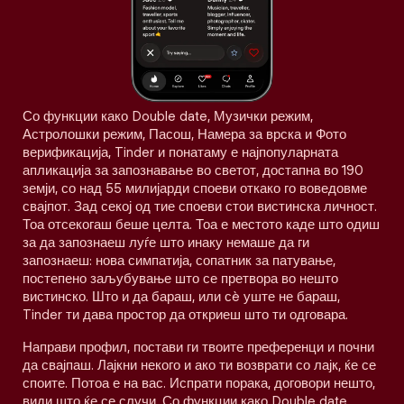
Со функции како Double date, Музички режим,
Астролошки режим, Пасош, Намера за врска и Фото
верификација, Tinder и понатаму е најпопуларната
апликација за запознавање во светот, достапна во 190
земји, со над 55 милијарди споеви откако го воведовме
свајпот. Зад секој од тие споеви стои вистинска личност.
Тоа отсекогаш беше целта. Тоа е местото каде што одиш
за да запознаеш луѓе што инаку немаше да ги
запознаеш: нова симпатија, сопатник за патување,
постепено заљубување што се претвора во нешто
вистинско. Што и да бараш, или сè уште не бараш,
Tinder ти дава простор да откриеш што ти одговара.
Направи профил, постави ги твоите преференци и почни
да свајпаш. Лајкни некого и ако ти возврати со лајк, ќе се
споите. Потоа е на вас. Испрати порака, договори нешто,
види што ќе се случи. Со функции како Double date,