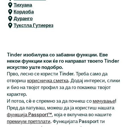
Тихуана
Кордоба
Дуранго
Тукстла Гутиерез
Tinder изобилува со забавни функции. Еве
некои функции кои ќе го направат твоето Tinder
искуство уште подобро.
Прво, лесно се користи Tinder. Треба само да
отвориш
корисничка сметка
. Додај интереси, слики
и био на твојот профил за да го покажеш твојот
карактер.
И потоа, сè е спремно за да почнеш со
мечување
!
Пред да патуваш, можеш да ја користиш нашата
функција Passport™
, која е вклучена во нашите
премиум претплати
. Функцијата Passport ти