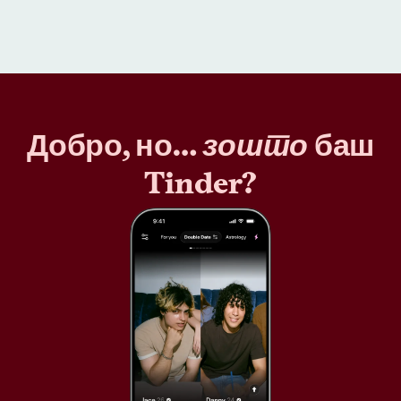
Добро, но…
зошто
баш
Tinder?