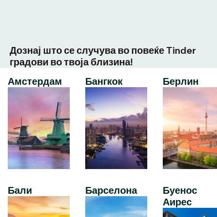
Дознај што се случува во повеќе Tinder
градови во твоја близина!
Амстердам
Бангкок
Берлин
Бали
Барселона
Буенос
Аирес