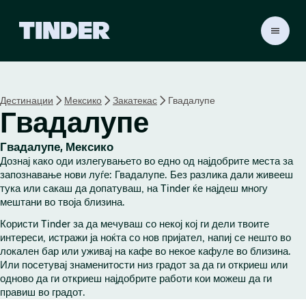
T
i
n
d
e
Дестинации
Мексико
Закатекас
Гвадалупе
r
Гвадалупе
H
o
m
Гвадалупе, Мексико
e
Дознај како оди излегувањето во едно од најдобрите места за
запознавање нови луѓе: Гвадалупе. Без разлика дали живееш
тука или сакаш да допатуваш, на Tinder ќе најдеш многу
мештани во твоја близина.
Користи Tinder за да мечуваш со некој кој ги дели твоите
интереси, истражи ја ноќта со нов пријател, напиј се нешто во
локален бар или уживај на кафе во некое кафуле во близина.
Или посетувај знаменитости низ градот за да ги откриеш или
одново да ги откриеш најдобрите работи кои можеш да ги
правиш во градот.