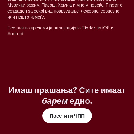
Музички режим, Пасош, Хемија и многу повеќе, Tinder е
создаден за секој вид поврзување: лежерно, сериозно
или нешто измеѓу.
Бесплатно преземи ја апликацијата Tinder на iOS и
Android.
Имаш прашања? Сите имаат
барем
едно.
Посети ги ЧПП