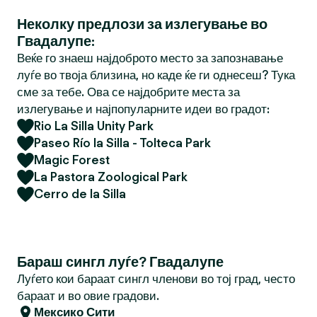
Неколку предлози за излегување во
Гвадалупе:
Веќе го знаеш најдоброто место за запознавање
луѓе во твоја близина, но каде ќе ги однесеш? Тука
сме за тебе. Ова се најдобрите места за
излегување и најпопуларните идеи во градот:
Rio La Silla Unity Park
Paseo Río la Silla - Tolteca Park
Magic Forest
La Pastora Zoological Park
Cerro de la Silla
Бараш сингл луѓе? Гвадалупе
Луѓето кои бараат сингл членови во тој град, често
бараат и во овие градови.
Мексико Сити