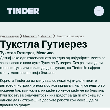
T
i
n
d
e
Дестинации
Мексико
Чиапас
Тукстла Гутиерез
r
Тукстла Гутиерез
H
o
m
Тукстла Гутиерез, Мексико
e
Дознај како оди излегувањето во едно од најдобрите места за
запознавање нови луѓе: Тукстла Гутиерез. Без разлика дали
живееш тука или сакаш да допатуваш, на Tinder ќе најдеш
многу мештани во твоја близина.
Користи Tinder за да мечуваш со некој кој ги дели твоите
интереси, истражи ја ноќта со нов пријател, напиј се нешто во
локален бар или уживај на кафе во некое кафуле во близина.
Или посетувај знаменитости низ градот за да ги откриеш или
одново да ги откриеш најдобрите работи кои можеш да ги
правиш во градот.