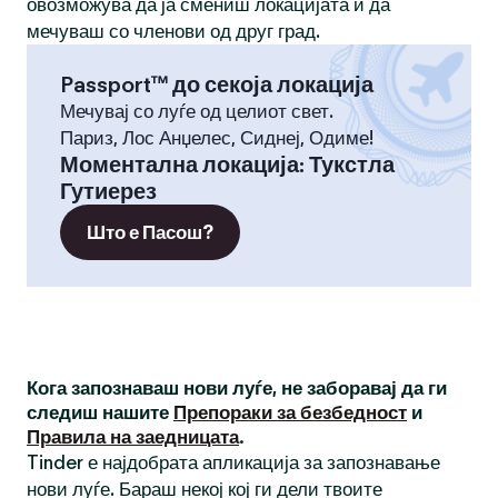
овозможува да ја смениш локацијата и да
мечуваш со членови од друг град.
Passport™ до секоја локација
Мечувај со луѓе од целиот свет.
Париз, Лос Анџелес, Сиднеј, Одиме!
Моментална локација
:
Тукстла
Гутиерез
Што е Пасош?
Кога запознаваш нови луѓе, не заборавај да ги
следиш нашите
Препораки за безбедност
и
Правила на заедницата
.
Tinder е најдобрата апликација за запознавање
нови луѓе. Бараш некој кој ги дели твоите