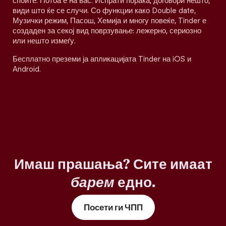
споите. Потоа е на вас. Испрати порака, договори нешто,
види што ќе се случи. Со функции како Double date,
Музички режим, Пасош, Хемија и многу повеќе, Tinder е
создаден за секој вид поврзување: лежерно, сериозно
или нешто измеѓу.
Бесплатно преземи ја апликацијата Tinder на iOS и
Android.
Имаш прашања? Сите имаат
барем
едно.
Посети ги ЧПП