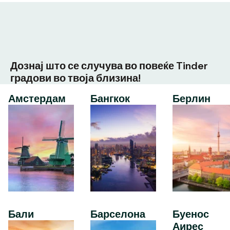
Дознај што се случува во повеќе Tinder
градови во твоја близина!
Амстердам
Бангкок
Берлин
Бали
Барселона
Буенос
Аирес