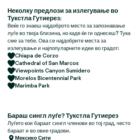
Неколку предлози за излегување во
Тукстла Гутиерез:
Веќе го знаеш најдоброто место за запознавање
луѓе во твоја близина, но каде ќе ги однесеш? Тука
сме за тебе. Ова се најдобрите места за
излегување и најпопуларните идеи во градот:
Chiapa de Corzo
Cathedral of San Marcos
Viewpoints Canyon Sumidero
Morelos Bicentennial Park
Marimba Park
Бараш сингл луѓе? Тукстла Гутиерез
Луѓето кои бараат сингл членови во тој град, често
бараат и во овие градови.
Мексико Сити