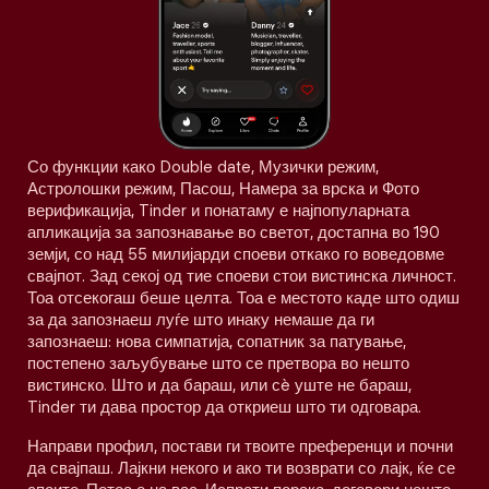
Со функции како Double date, Музички режим,
Астролошки режим, Пасош, Намера за врска и Фото
верификација, Tinder и понатаму е најпопуларната
апликација за запознавање во светот, достапна во 190
земји, со над 55 милијарди споеви откако го воведовме
свајпот. Зад секој од тие споеви стои вистинска личност.
Тоа отсекогаш беше целта. Тоа е местото каде што одиш
за да запознаеш луѓе што инаку немаше да ги
запознаеш: нова симпатија, сопатник за патување,
постепено заљубување што се претвора во нешто
вистинско. Што и да бараш, или сè уште не бараш,
Tinder ти дава простор да откриеш што ти одговара.
Направи профил, постави ги твоите преференци и почни
да свајпаш. Лајкни некого и ако ти возврати со лајк, ќе се