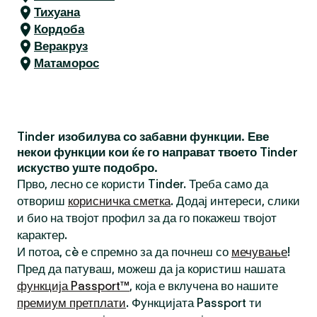
Тихуана
Кордоба
Веракруз
Матаморос
Tinder изобилува со забавни функции. Еве
некои функции кои ќе го направат твоето Tinder
искуство уште подобро.
Прво, лесно се користи Tinder. Треба само да
отвориш
корисничка сметка
. Додај интереси, слики
и био на твојот профил за да го покажеш твојот
карактер.
И потоа, сè е спремно за да почнеш со
мечување
!
Пред да патуваш, можеш да ја користиш нашата
функција Passport™
, која е вклучена во нашите
премиум претплати
. Функцијата Passport ти