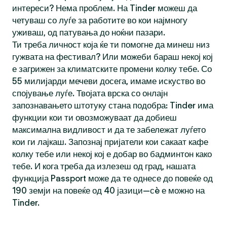
интереси? Нема проблем. На Tinder можеш да
четуваш со луѓе за работите во кои најмногу
уживаш, од патувања до ноќни пазари.
Ти треба личност која ќе ти помогне да минеш низ
гужвата на фестивал? Или можеби бараш некој кој
е загрижен за климатските промени колку тебе. Со
55 милијарди мечеви досега, имаме искуство во
спојување луѓе. Твојата врска со онлајн
запознавањето штотуку стана подобра: Tinder има
функции кои ти овозможуваат да добиеш
максимална видливост и да те забележат луѓето
кои ги лајкаш. Запознај пријатели кои сакаат кафе
колку тебе или некој кој е добар во бадминтон како
тебе. И кога треба да излезеш од град, нашата
функција Passport може да те однесе до повеќе од
190 земји на повеќе од 40 јазици—сè е можно на
Tinder.