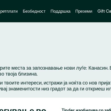
ретплати
Безбедност
Поддршка
Преземи
Gift C
брите места за запознавање нови луѓе: Канасин.
о твоја близина.
ли твоите интереси, истражи ја ноќта со нов приј
вај знаменитости низ градот за да ги откриеш и
легување во
Tinder изобилува со за