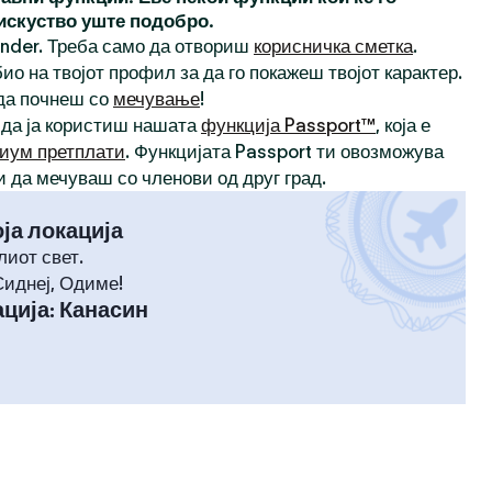
 искуство уште подобро.
inder. Треба само да отвориш
корисничка сметка
.
ио на твојот профил за да го покажеш твојот карактер.
 да почнеш со
мечување
!
 да ја користиш нашата
функција Passport™
, која е
иум претплати
. Функцијата Passport ти овозможува
и да мечуваш со членови од друг град.
оја локација
лиот свет.
Сиднеј, Одиме!
ција
:
Канасин