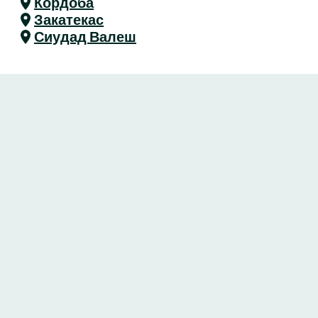
Кордоба
Закатекас
Сиудад Валеш