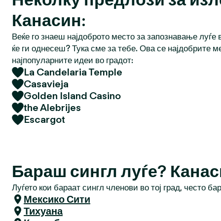
Канасин:
Веќе го знаеш најдоброто место за запознавање луѓе в
ќе ги однесеш? Тука сме за тебе. Ова се најдобрите м
најпопуларните идеи во градот:
La Candelaria Temple
Casavieja
Golden Island Casino
the Alebrijes
Escargot
Бараш сингл луѓе? Кана
Луѓето кои бараат сингл членови во тој град, често ба
Мексико Сити
Тихуана