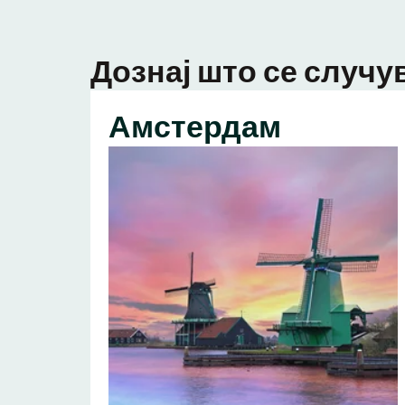
Дознај што се случув
Амстердам