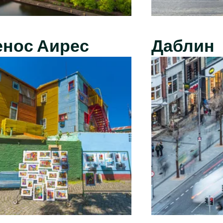
енос Аирес
Даблин