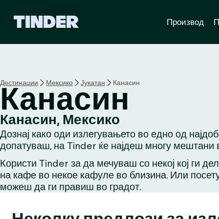
T
Производ
П
i
n
d
e
r
H
Дестинации
Мексико
Јукатан
Канасин
Канасин
o
m
e
Канасин, Мексико
Дознај како оди излегувањето во едно од најдо
допатуваш, на Tinder ќе најдеш многу мештани в
Користи Tinder за да мечуваш со некој кој ги де
на кафе во некое кафуле во близина. Или посету
можеш да ги правиш во градот.
Неколку предлози за из