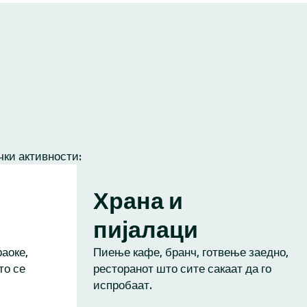
чки активности:
Храна и
пијалаци
аоке,
Пиење кафе, бранч, готвење заедно,
то се
ресторанот што сите сакаат да го
испробаат.