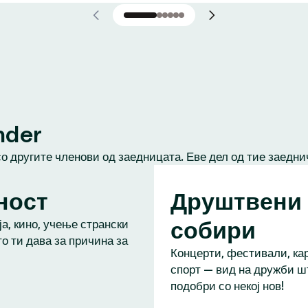
nder
со другите членови од заедницата. Еве дел од тие заедни
ност
Друштвени
собири
а, кино, учење странски
то ти дава за причина за
Концерти, фестивали, кар
спорт — вид на дружби ш
подобри со некој нов!