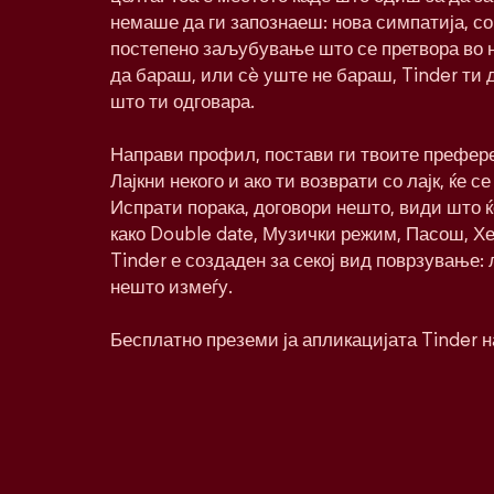
немаше да ги запознаеш: нова симпатија, со
постепено заљубување што се претвора во 
да бараш, или сè уште не бараш, Tinder ти 
што ти одговара.
Направи профил, постави ги твоите префере
Лајкни некого и ако ти возврати со лајк, ќе се
Испрати порака, договори нешто, види што 
како Double date, Музички режим, Пасош, Хе
Tinder е создаден за секој вид поврзување:
нешто измеѓу.
Бесплатно преземи ја апликацијата Tinder н