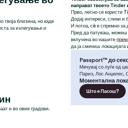
направат твоето Tinder
Прво, лесно се користи T
Додај интереси, слики и б
о твоја близина, но каде
И потоа, сè е спремно за
еста за излегување и
Пред да патуваш, можеш
вклучена во нашите
прем
да ја смениш локацијата 
Passport™ до сек
Мечувај со луѓе од це
Париз, Лос Анџелес, 
Моментална лока
Што е Пасош?
син
раат и во овие градови.