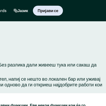
ards
Јазик
Пријави се
 Без разлика дали живееш тука или сакаш да
ател, напиј се нешто во локален бар или уживај
ли одново да ги откриеш најдобрите работи кои
бавни функции. Еве некои функции кои ќе го