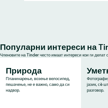
Популарни интереси на Ti
Членовите на Tinder често имаат интереси кои ги делат 
Природа
Умет
Планинарење, возење велосипед,
Фотографиј
пешачење, не е важно, само да си
јазик, сè ш
надвор.
разговор.