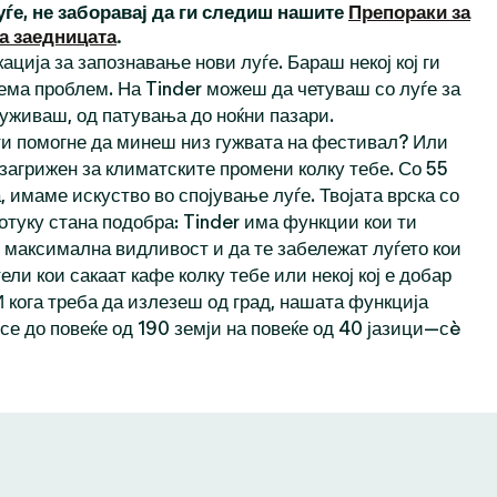
уѓе, не заборавај да ги следиш нашите
Препораки за
а заедницата
.
ација за запознавање нови луѓе. Бараш некој кој ги
ема проблем. На Tinder можеш да четуваш со луѓе за
 уживаш, од патувања до ноќни пазари.
 ти помогне да минеш низ гужвата на фестивал? Или
 загрижен за климатските промени колку тебе. Со 55
 имаме искуство во спојување луѓе. Твојата врска со
отуку стана подобра: Tinder има функции кои ти
максимална видливост и да те забележат луѓето кои
тели кои сакаат кафе колку тебе или некој кој е добар
И кога треба да излезеш од град, нашата функција
се до повеќе од 190 земји на повеќе од 40 јазици—сè