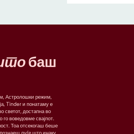
што
баш
им, Астролошки режим,
а, Tinder и понатаму е
о светот, достапна во
о го воведовме свајпот.
ност. Тоа отсекогаш беше
апознаеш луѓе што инаку