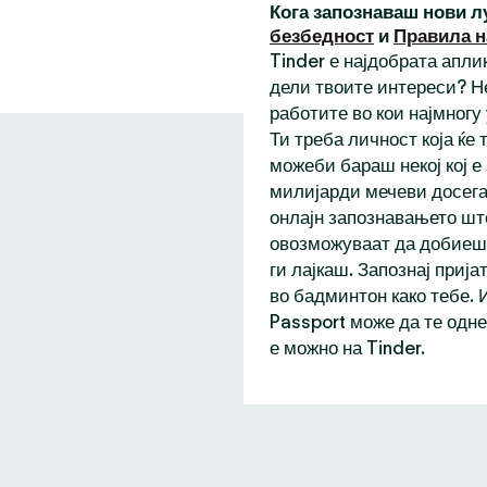
Кога запознаваш нови л
безбедност
и
Правила н
Tinder е најдобрата аплик
дели твоите интереси? Н
работите во кои најмногу
Ти треба личност која ќе
можеби бараш некој кој е
милијарди мечеви досега,
онлајн запознавањето шт
овозможуваат да добиеш 
ги лајкаш. Запознај прија
во бадминтон како тебе. 
Passport може да те одне
е можно на Tinder.