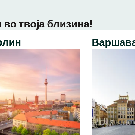
 во твоја близина!
рлин
Варшав