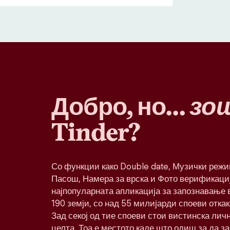
Добро, но…
зо
Tinder?
Со функции како Double date, Музички реж
Пасош, Намера за врска и Фото верификациј
најпопуларната апликација за запознавање в
190 земји, со над 55 милијарди споеви откак
Зад секој од тие споеви стои вистинска лич
целта. Тоа е местото каде што одиш за да з