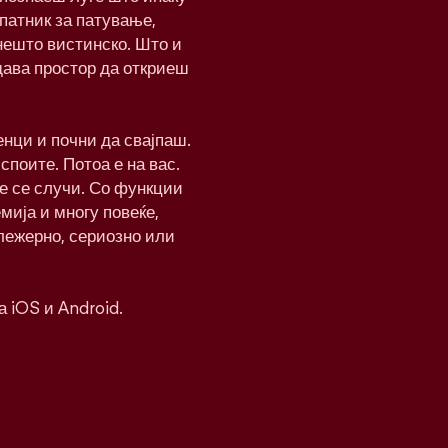
патник за патување,
нешто вистинско. Што и
дава простор да откриеш
нци и почни да свајпаш.
 споите. Потоа е на вас.
ќе се случи. Со функции
мија и многу повеќе,
 лежерно, сериозно или
а iOS и Android.