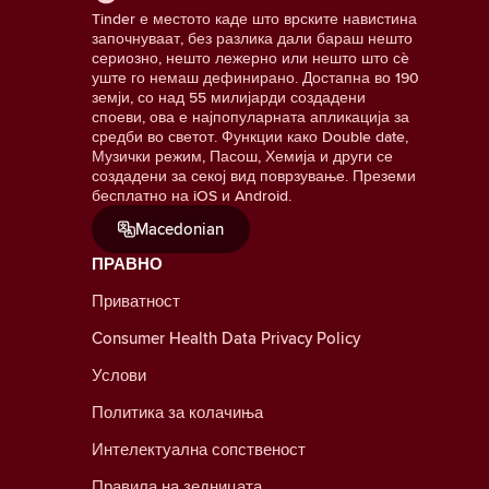
Tinder е местото каде што врските навистина
започнуваат, без разлика дали бараш нешто
сериозно, нешто лежерно или нешто што сè
уште го немаш дефинирано. Достапна во 190
земји, со над 55 милијарди создадени
споеви, ова е најпопуларната апликација за
средби во светот. Функции како Double date,
Музички режим, Пасош, Хемија и други се
создадени за секој вид поврзување. Преземи
бесплатно на iOS и Android.
Macedonian
ПРАВНО
Приватност
Consumer Health Data Privacy Policy
Услови
Политика за колачиња
Интелектуална сопственост
Правила на зедницата