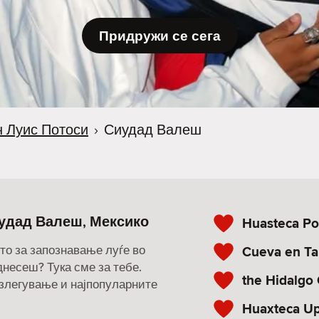
Придружи се сега
 Луис Потоси
›
Сиудад Валеш
удад Валеш, Мексико
Huasteca Po
то за запознавање луѓе во
Cueva en Ta
однесеш? Тука сме за тебе.
the Hidalgo
излегување и најпопуларните
Huaxteca Up