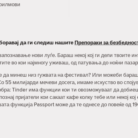
филмови
аборавај да ги следиш нашите
Препораки за безбеднос
 запознавање нови луѓе. Бараш некој кој ги дели твоите 
тите во кои најмногу уживаш, од патувања до ноќни пазар
не да минеш низ гужвата на фестивал? Или можеби бараш н
о 55 милијарди мечеви досега, имаме искуство во спојува
обра: Tinder има функции кои ти овозможуваат да добие
познај пријатели кои сакаат кафе колку тебе или некој кој
шата функција Passport може да те однесе до повеќе од 1