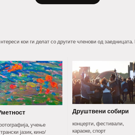
нтереси кои ги делат со другите членови од заедницата.
Друштвени собири
Уметност
концерти, фестивали,
фотографија, учење
караоке, спорт
трански јазик, кино/