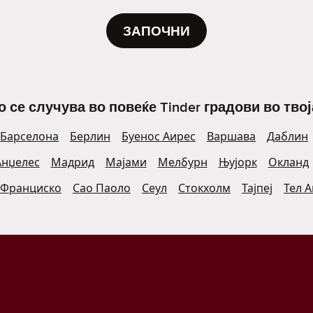
ЗАПОЧНИ
о се случува во повеќе Tinder градови во твој
Барселона
Берлин
Буенос Аирес
Варшава
Даблин
Анџелес
Мадрид
Мајами
Мелбурн
Њујорк
Окланд
 Франциско
Сао Паоло
Сеул
Стокхолм
Тајпеј
Тел 