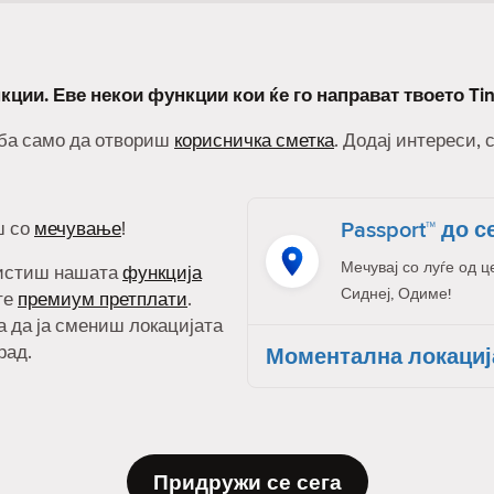
кции. Еве некои функции кои ќе го направат твоето Ti
реба само да отвориш
корисничка сметка
. Додај интереси, 
Passport™ до с
ш со
мечување
!
Мечувај со луѓе од ц
ристиш нашата
функција
Сиднеј, Одиме!
ите
премиум претплати
.
а да ја смениш локацијата
рад.
Моментална локациј
Придружи се сега