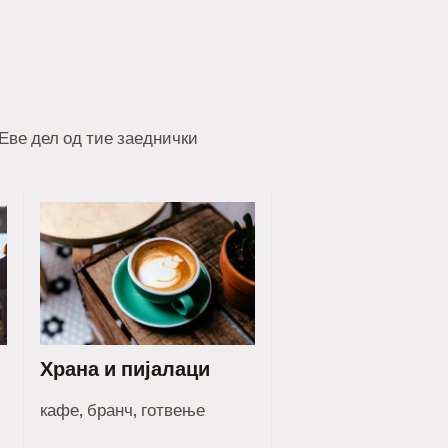
 Еве дел од тие заеднички
Храна и пијалаци
кафе, бранч, готвење