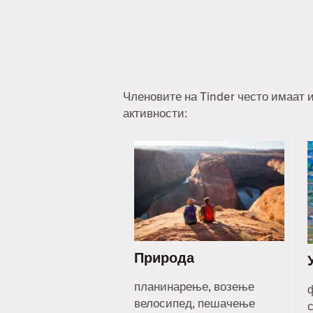
Членовите на Tinder често имаат и
активности:
Природа
планинарење, возење
велосипед, пешачење
с