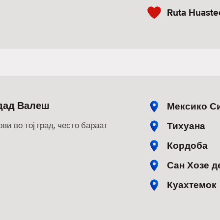
Ruta Huaste
удад Валеш
Мексико С
Тихуана
ви во тој град, често бараат
Кордоба
Сан Хозе д
Куахтемок