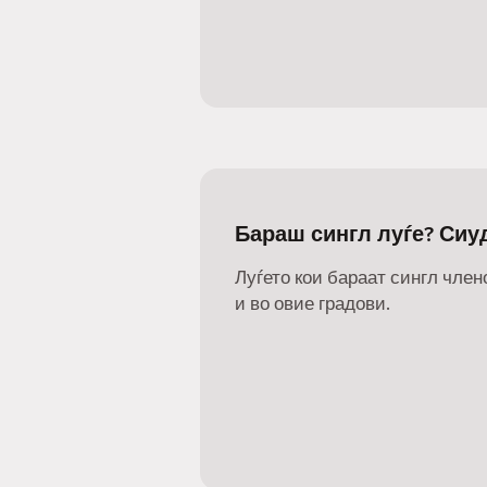
Бараш сингл луѓе? Си
Луѓето кои бараат сингл члено
и во овие градови.