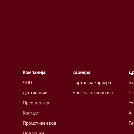
Компанија
Кариера
Д
ЧПП
Портал за кариера
In
Дестинации
Блог за технологија
Ti
Прес-центар
Yo
Контакт
X
Промотивен код
Fa
Поддршка