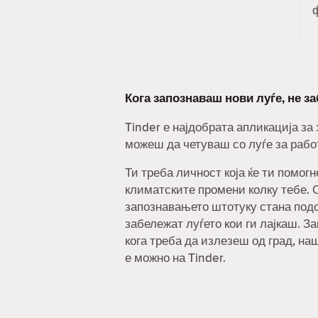
Кога запознаваш нови луѓе, не з
Tinder е најдобрата апликација за
можеш да четуваш со луѓе за рабо
Ти треба личност која ќе ти помог
климатските промени колку тебе. С
запознавањето штотуку стана под
забележат луѓето кои ги лајкаш. За
кога треба да излезеш од град, на
е можно на Tinder.