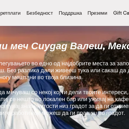
ретплати
Безбедност
Поддршка
Преземи
Gift C
ди меч Сиудад Валеш, Мек
злегувањето во едно од најдобрите места за за
ш. Без разлика дали живееш тука или сакаш да 
многу мештани во твоја близина.
да мечуваш со некој кој ги дели твоите интереси,
напиј се нешто во локален бар или уживај на каф
осетувај знаменитости низ градот за да ги откри
рите работи кои можеш да ги правиш во градот.