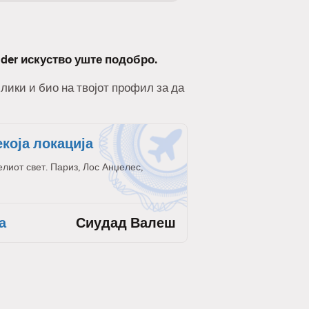
nder искуство уште подобро.
слики и био на твојот профил за да
екоја локација
елиот свет. Париз, Лос Анџелес,
а
Сиудад Валеш