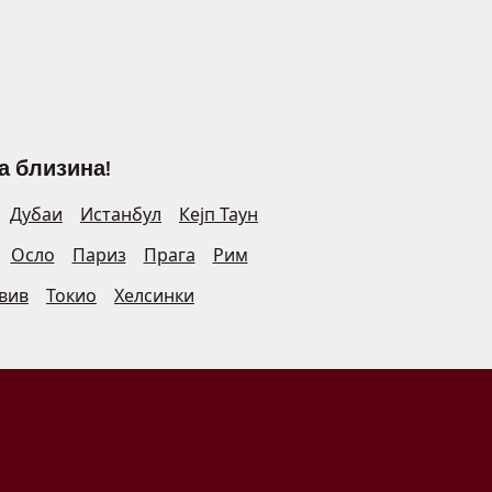
а близина!
Дубаи
Истанбул
Кејп Таун
Осло
Париз
Прага
Рим
Авив
Токио
Хелсинки