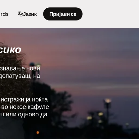
ards
Јазик
Пријави се
сико
познавање нови
допатуваш, на
 истражи ја ноќта
е во некое кафуле
еш или одново да