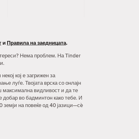
т
и
Правила на заедницата
.
интереси? Нема проблем. На Tinder
и.
екој кој е загрижен за
ње луѓе. Твојата врска со онлајн
ш максимална видливост и да те
 е добар во бадминтон како тебе. И
90 земји на повеќе од 40 јазици—сè