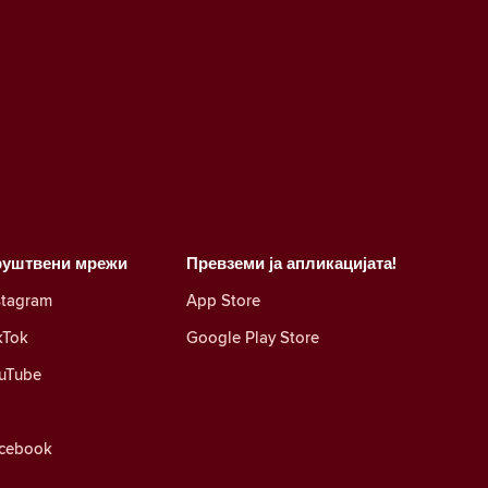
руштвени мрежи
Превземи ја апликацијата!
stagram
App Store
kTok
Google Play Store
uTube
cebook