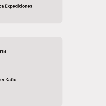
ca Expediciones
ити
ел Кабо