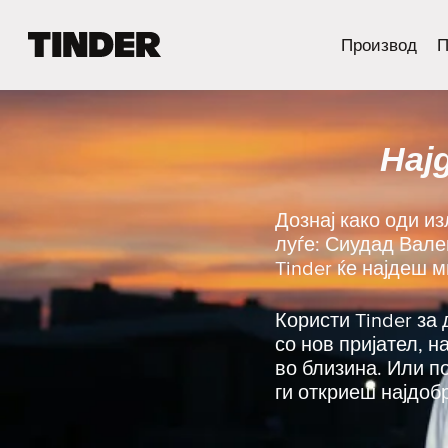
T
Производ
П
i
n
d
e
Нај
r
H
o
m
Дознај како оди и
e
луѓе: Сиудад Вале
Tinder ќе најдеш 
Користи Tinder за 
со нов пријател, 
во близина. Или п
ги откриеш најдоб