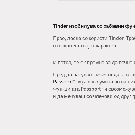
Tinder изобилува со забавни фун
Прво, лесно се користи Tinder. Т
го покажеш твојот карактер.
И потоа, сè е спремно за да почне
Пред да патуваш, можеш да ја ко
Passport™
, која е вклучена во наш
Функцијата Passport ти овозможув
и да мечуваш со членови од друг г